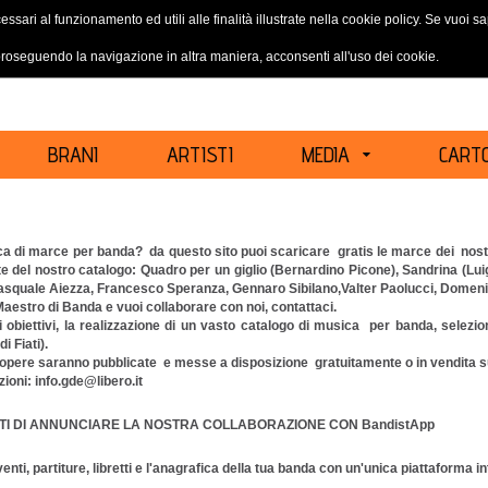
essari al funzionamento ed utili alle finalità illustrate nella cookie policy. Se vuoi 
ACCEDI
REGISTRATI
oseguendo la navigazione in altra maniera, acconsenti all'uso dei cookie.
BRANI
ARTISTI
MEDIA
CARTO
ca di marce per banda? da questo sito puoi scaricare gratis le marce dei nostri 
e del nostro catalogo: Quadro per un giglio (Bernardino Picone), Sandrina (Luig
asquale Aiezza, Francesco Speranza, Gennaro Sibilano,Valter Paolucci, Domenico 
Maestro di Banda e vuoi collaborare con noi, contattaci.
ri obiettivi, la realizzazione di un vasto catalogo di musica per banda, selezio
i Fiati).
opere saranno pubblicate e messe a disposizione gratuitamente o in vendita su
ioni: info.gde@libero.it
ETI DI ANNUNCIARE LA NOSTRA COLLABORAZIONE CON
BandistApp
enti, partiture, libretti e l'anagrafica della tua banda con un'unica piattaforma in