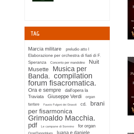
TAG
Marcia militare
preludio atto l
Elaborazione per orchestra di fiati di F.
Nuit
Speranza
Concerto per mandolino
Musica per
Musette
compilation
Banda.
forum fisacromatica.
Ora e sempre
dall'opera la
Giuseppe Verdi
Traviata
organ
brani
cd.
fanfare
Fausto Fulgoni dei Girasoli
per fisarmonica
Grimoaldo Macchia.
pdf
for organ
Le campane di Sonnino
luana e daniele
OrgelTangoblues