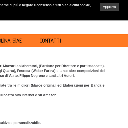
saperne di più o negare il consenso a tutti o ad alcuni cookie,
Approva
RICERCA
LINA SIAE
CONTATTI
Maestri collaboratori, (Partiture per Direttore e parti staccate).
i Quarta), Festosa (Walter Farina) e tante altre composizioni dei
di Vasto, Filippo Negrone e tanti altri Autori.
nate tra le migliori (Marce originali ed Elaborazioni per Banda e
l nostro sito internet e su Amazon.
tuitiva e personalizzabile.