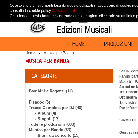
Questo sito o gli strumenti terzi da questo utilizzati si avvalgono di cookie nec
consulta la cookie policy
Cliccando qui
Chiudendo questo banner, scorrendo questa pagina, cliccando su un link o pr
HOME
PRODUZIONI
Home
Musica per Banda
MUSICA PER BANDA
Sei in cer
CATEGORIE
Fanno part
Maestri: P
Se sei un 
Bambini e Ragazzi (14)
Tra i nost
Orchestra d
Fisadoc (3)
Le vostre 
Tracce Complete per DJ (46)
Per informz
- Album (4)
- Singoli (13)
SIAMO LI
Tutte le produzioni (833)
Musica per Banda (83)
Gestisci ev
- Brani da concerto (15)