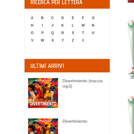
RICERCA PER LETTERA
A
B
C
D
E
F
G
H
I
J
K
L
M
N
O
P
Q
R
S
T
U
V
W
X
Y
Z
#
ULTIMI ARRIVI
Divertimiento (traccia
mp3)
Divertimiento