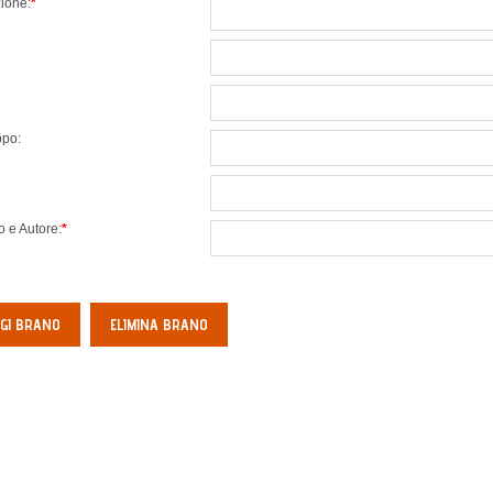
zione:
*
po:
o e Autore:
*
GI BRANO
ELIMINA BRANO