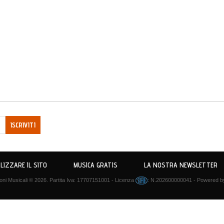
ISCRIVITI
LIZZARE IL SITO
MUSICA GRATIS
LA NOSTRA NEWSLETTER
ni Musicali
© 2026. Partita Iva: 17707151001 - Licenza
: N.202600000041 - Powered 