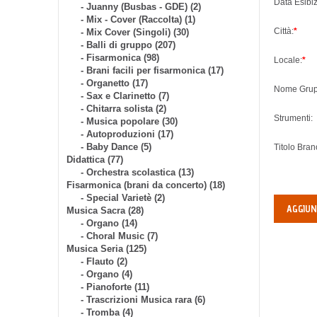
Data Esibi
- Juanny (Busbas - GDE) (2)
- Mix - Cover (Raccolta) (1)
Città:
*
- Mix Cover (Singoli) (30)
- Balli di gruppo (207)
- Fisarmonica (98)
Locale:
*
- Brani facili per fisarmonica (17)
- Organetto (17)
Nome Grup
- Sax e Clarinetto (7)
- Chitarra solista (2)
Strumenti:
- Musica popolare (30)
- Autoproduzioni (17)
- Baby Dance (5)
Titolo Bran
Didattica (77)
- Orchestra scolastica (13)
Fisarmonica (brani da concerto) (18)
- Special Varietè (2)
AGGIUN
Musica Sacra (28)
- Organo (14)
- Choral Music (7)
Musica Seria (125)
- Flauto (2)
- Organo (4)
- Pianoforte (11)
- Trascrizioni Musica rara (6)
- Tromba (4)