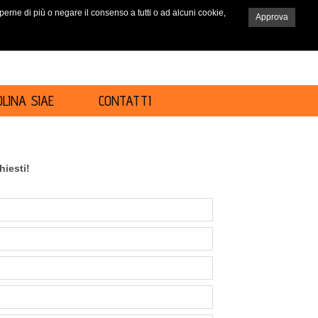
saperne di più o negare il consenso a tutti o ad alcuni cookie,
Approva
RICERCA
LINA SIAE
CONTATTI
chiesti!