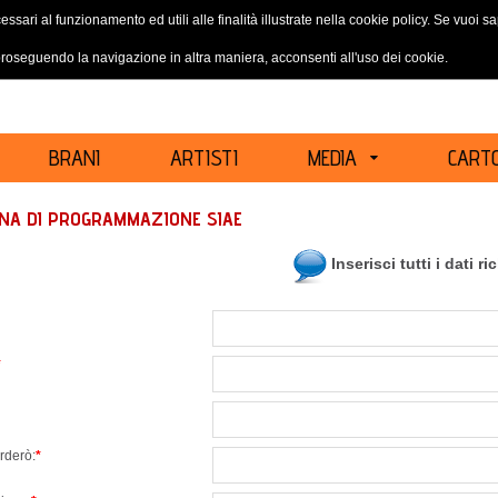
essari al funzionamento ed utili alle finalità illustrate nella cookie policy. Se vuoi 
ACCEDI
REGISTRATI
oseguendo la navigazione in altra maniera, acconsenti all'uso dei cookie.
BRANI
ARTISTI
MEDIA
CARTO
INA DI PROGRAMMAZIONE SIAE
Inserisci tutti i dati ri
*
rderò:
*