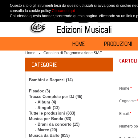
Questo sito o gli strumenti terzi da questo utilizzati si avvalgono di cookie nec
consulta la cookie policy
Cliccando qui
Chiudendo questo banner, scorrendo questa pagina, cliccando su un link o pr
HOME
PRODUZIONI
Home
Cartolina di Programmazione SIAE
CARTOL
CATEGORIE
Bambini e Ragazzi (14)
Nome:
*
Fisadoc (3)
Tracce Complete per DJ (46)
Cognome:
- Album (4)
- Singoli (13)
Tutte le produzioni (833)
Email:
*
Musica per Banda (83)
- Brani da concerto (15)
Numero bo
- Marce (20)
Musica da Ballo (859)