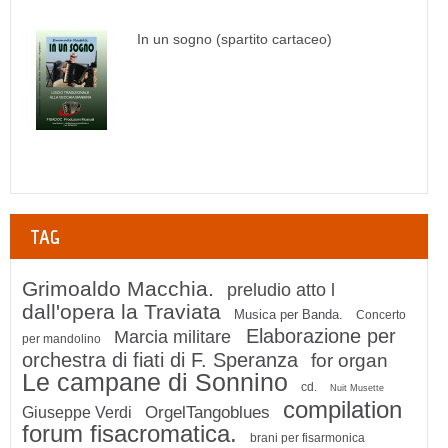
In un sogno (spartito cartaceo)
TAG
Grimoaldo Macchia.
preludio atto l
dall'opera la Traviata
Musica per Banda.
Concerto
Elaborazione per
Marcia militare
per mandolino
orchestra di fiati di F. Speranza
for organ
Le campane di Sonnino
cd.
Nuit Musette
compilation
OrgelTangoblues
Giuseppe Verdi
forum fisacromatica.
brani per fisarmonica