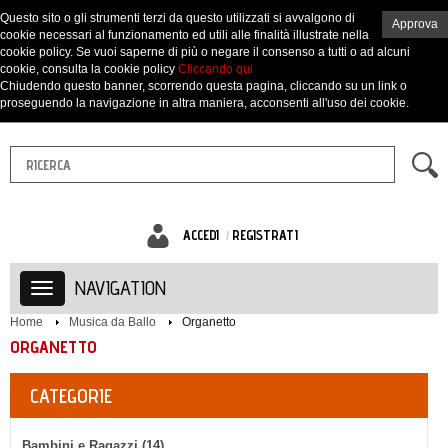
Questo sito o gli strumenti terzi da questo utilizzati si avvalgono di
Approva
cookie necessari al funzionamento ed utili alle finalità illustrate nella
cookie policy. Se vuoi saperne di più o negare il consenso a tutti o ad alcuni
cookie, consulta la cookie policy
Cliccando qui
Chiudendo questo banner, scorrendo questa pagina, cliccando su un link o
proseguendo la navigazione in altra maniera, acconsenti all'uso dei cookie.
ACCEDI
REGISTRATI
NAVIGATION
Home
Musica da Ballo
Organetto
ORGANETTO
CATEGORIE
Bambini e Ragazzi (14)