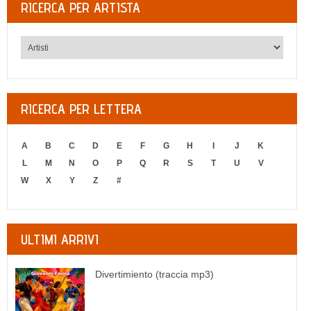
RICERCA PER ARTISTA
RICERCA PER LETTERA
A
B
C
D
E
F
G
H
I
J
K
L
M
N
O
P
Q
R
S
T
U
V
W
X
Y
Z
#
ULTIMI ARRIVI
Divertimiento (traccia mp3)