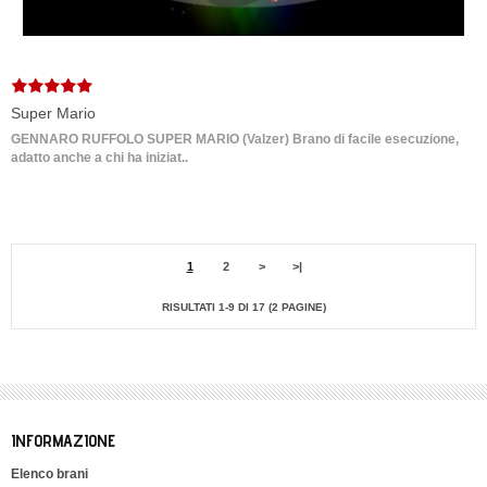
Super Mario
GENNARO RUFFOLO SUPER MARIO (Valzer) Brano di facile esecuzione,
adatto anche a chi ha iniziat..
1
2
>
>|
RISULTATI 1-9 DI 17 (2 PAGINE)
INFORMAZIONE
Elenco brani