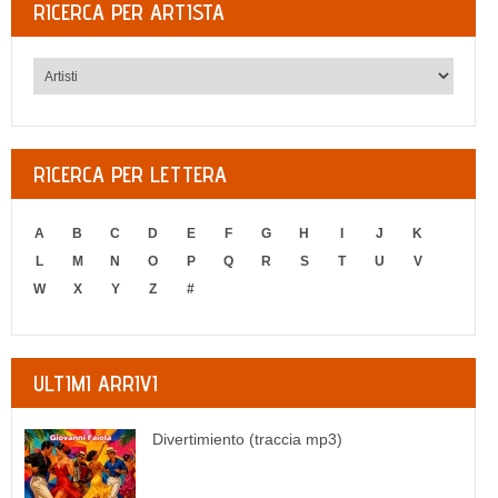
RICERCA PER ARTISTA
RICERCA PER LETTERA
A
B
C
D
E
F
G
H
I
J
K
L
M
N
O
P
Q
R
S
T
U
V
W
X
Y
Z
#
ULTIMI ARRIVI
Divertimiento (traccia mp3)