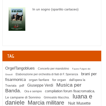
In un sogno (spartito cartaceo)
TAG
OrgelTangoblues
Concerto per mandolino
Fausto Fulgoni dei
brani per
Elaborazione per orchestra di fiati di F. Speranza
Girasoli
fisarmonica
organ fanfare
for organ
dall'opera la
Musica per
Giuseppe Verdi
pdf
Traviata
Banda.
compilation forum fisacromatica.
Ora e sempre
luana e
Le campane di Sonnino
Grimoaldo Macchia.
daniele
Marcia militare
Nuit Musette