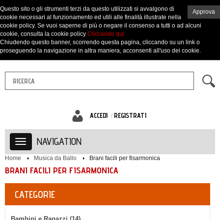
Questo sito o gli strumenti terzi da questo utilizzati si avvalgono di
Approva
cookie necessari al funzionamento ed utili alle finalità illustrate nella
cookie policy. Se vuoi saperne di più o negare il consenso a tutti o ad alcuni
cookie, consulta la cookie policy
Cliccando qui
Chiudendo questo banner, scorrendo questa pagina, cliccando su un link o
proseguendo la navigazione in altra maniera, acconsenti all'uso dei cookie.
ACCEDI
REGISTRATI
NAVIGATION
Home
Musica da Ballo
Brani facili per fisarmonica
BRANI FACILI PER FISARMONICA
CATEGORIE
Bambini e Ragazzi (14)