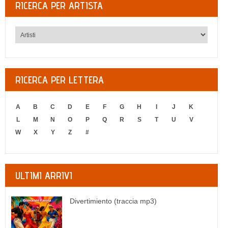
RICERCA PER ARTISTA
RICERCA PER LETTERA
A
B
C
D
E
F
G
H
I
J
K
L
M
N
O
P
Q
R
S
T
U
V
W
X
Y
Z
#
ULTIMI ARRIVI
Divertimiento (traccia mp3)