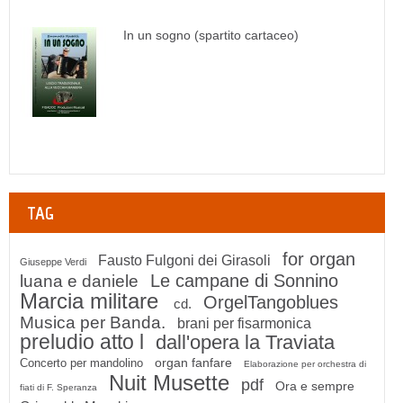
In un sogno (spartito cartaceo)
TAG
for organ
Fausto Fulgoni dei Girasoli
Giuseppe Verdi
Le campane di Sonnino
luana e daniele
Marcia militare
OrgelTangoblues
cd.
Musica per Banda.
brani per fisarmonica
preludio atto l
dall'opera la Traviata
organ fanfare
Concerto per mandolino
Elaborazione per orchestra di
Nuit Musette
pdf
Ora e sempre
fiati di F. Speranza