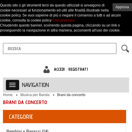
Questo sito o gli strumenti terzi da questo utilizzati si avvalgono di
Approva
cookie necessari al funzionamento ed utili alle finalità illustrate nella
cookie policy. Se vuoi saperne di più o negare il consenso a tutti o ad alcuni
cookie, consulta la cookie policy
Cliccando qui
Chiudendo questo banner, scorrendo questa pagina, cliccando su un link o
proseguendo la navigazione in altra maniera, acconsenti all'uso dei cookie.
ACCEDI
REGISTRATI
NAVIGATION
Home
Musica per Banda
Brani da concerto
BRANI DA CONCERTO
CATEGORIE
Bambini e Ragazzi (14)