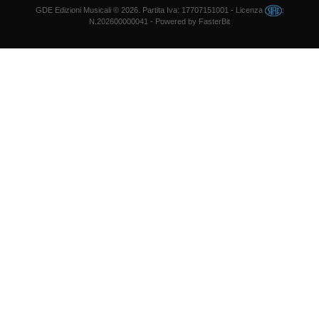
GDE Edizioni Musicali
© 2026. Partita Iva: 17707151001 - Licenza
:
N.202600000041 - Powered by
FasterBit