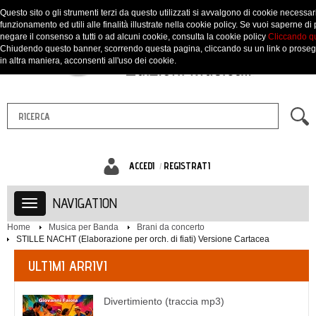
Questo sito o gli strumenti terzi da questo utilizzati si avvalgono di cookie necessari
funzionamento ed utili alle finalità illustrate nella cookie policy. Se vuoi saperne di 
negare il consenso a tutti o ad alcuni cookie, consulta la cookie policy
Cliccando q
Chiudendo questo banner, scorrendo questa pagina, cliccando su un link o prose
in altra maniera, acconsenti all'uso dei cookie.
ACCEDI
REGISTRATI
NAVIGATION
Home
Musica per Banda
Brani da concerto
STILLE NACHT (Elaborazione per orch. di fiati) Versione Cartacea
ULTIMI ARRIVI
Divertimiento (traccia mp3)