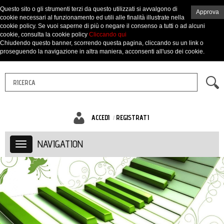
Questo sito o gli strumenti terzi da questo utilizzati si avvalgono di
Approva
cookie necessari al funzionamento ed utili alle finalità illustrate nella
cookie policy. Se vuoi saperne di più o negare il consenso a tutti o ad alcuni
cookie, consulta la cookie policy
Cliccando qui
Chiudendo questo banner, scorrendo questa pagina, cliccando su un link o
proseguendo la navigazione in altra maniera, acconsenti all'uso dei cookie.
ACCEDI
REGISTRATI
NAVIGATION