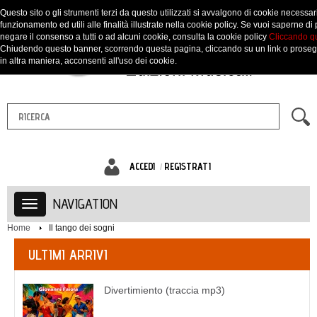
Questo sito o gli strumenti terzi da questo utilizzati si avvalgono di cookie necessari
funzionamento ed utili alle finalità illustrate nella cookie policy. Se vuoi saperne di 
negare il consenso a tutti o ad alcuni cookie, consulta la cookie policy
Cliccando q
Chiudendo questo banner, scorrendo questa pagina, cliccando su un link o prose
in altra maniera, acconsenti all'uso dei cookie.
ACCEDI
REGISTRATI
NAVIGATION
Home
Il tango dei sogni
ULTIMI ARRIVI
Divertimiento (traccia mp3)