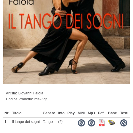
Artista:
Giovanni Faiola
Codice Prodotto:
itds26gf
Nr.
Titolo
Genere
Info
Play
Midi
Mp3
Pdf
Base
Testi
1
Il tango dei sogni
Tango
(?)