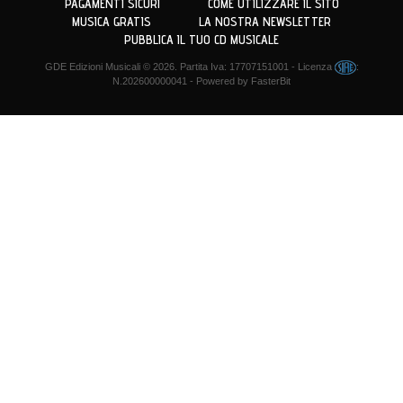
PAGAMENTI SICURI
COME UTILIZZARE IL SITO
MUSICA GRATIS
LA NOSTRA NEWSLETTER
PUBBLICA IL TUO CD MUSICALE
GDE Edizioni Musicali
© 2026. Partita Iva: 17707151001 - Licenza
:
N.202600000041 - Powered by
FasterBit