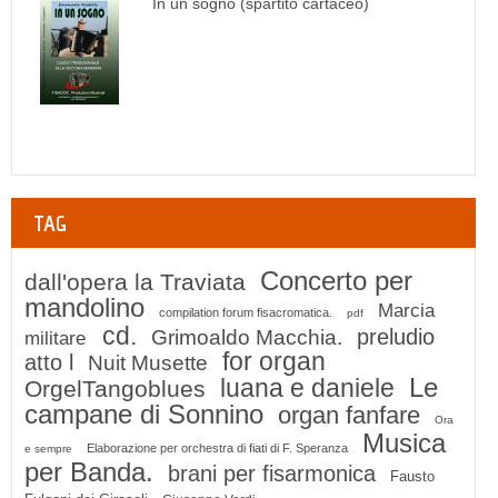
In un sogno (spartito cartaceo)
TAG
Concerto per
dall'opera la Traviata
mandolino
Marcia
compilation forum fisacromatica.
pdf
cd.
preludio
Grimoaldo Macchia.
militare
for organ
atto l
Nuit Musette
Le
luana e daniele
OrgelTangoblues
campane di Sonnino
organ fanfare
Ora
Musica
Elaborazione per orchestra di fiati di F. Speranza
e sempre
per Banda.
brani per fisarmonica
Fausto