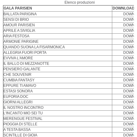
Elenco produzioni
GALA PARISIEN
DOWNLOAD
BALLATA PARIGINA
DOWNL
SENSI DI BRIO
DOWNL
AMOUR PARISIEN
DOWNL
APRILE A SIVIGLIA
DOWNL
ARIA FESTOSA
DOWNL
ARMONIE PARIGINE
DOWNL
QUANDO SUONA LA FISARMONICA
DOWNL
ALLEGRIA FUORI PORTA
DOWNL
EVVIVA L'AMORE
DOWNL
IL BALLO DI MEZZANOTTE
DOWNL
PENSIERO GALANTE
DOWNL
CHE SOUVENIR
DOWNL
CUMBIA FANTASY
DOWNL
EPPURE TI AMAVO
DOWNL
ESTASI SONORA
DOWNL
EUFORIA DOC
DOWNL
GIORNI ALLEGRI
DOWNL
IL NOSTRO INCONTRO
DOWNL
L'INCANTO MIO SEI TU
DOWNL
MERENGUE FESTIVAL
DOWNL
PIOGGIA DI STELLE
DOWNL
A TESTA BASSA
DOWNL
SCINTILLE DI GIOIA
DOWNL