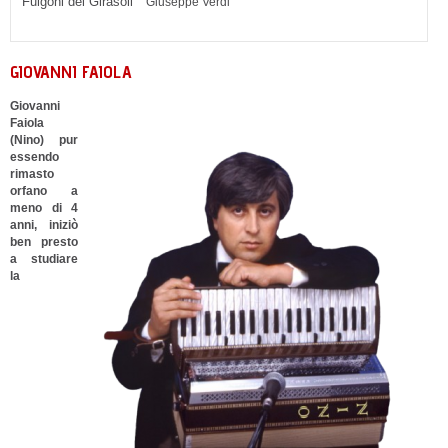
Fulgoni dei Girasoli
Giuseppe Verdi
GIOVANNI FAIOLA
Giovanni
Faiola
(Nino) pur
essendo
rimasto
orfano a
meno di 4
anni, iniziò
ben presto
a studiare
la