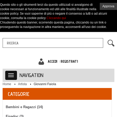
Questo sito o gli strumenti terzi da questo utilizzati si avvalgono di
Approva
cookie necessari al funzionamento ed utili alle finalità illustrate nella
cookie policy. Se vuoi saperne di più o negare il consenso a tutti o ad alcuni
cookie, consulta la cookie policy
Cliccando qui
Chiudendo questo banner, scorrendo questa pagina, cliccando su un link o
proseguendo la navigazione in altra maniera, acconsenti all'uso dei cookie.
ACCEDI
REGISTRATI
NAVIGATION
Home
Artista
Giovanni Faiola
CATEGORIE
Bambini e Ragazzi (14)
Fisadoc (3)