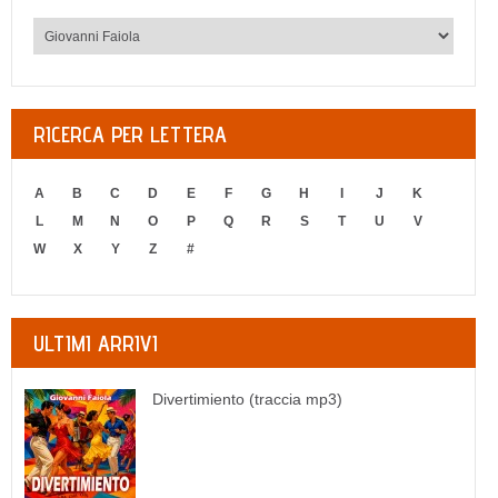
RICERCA PER LETTERA
A
B
C
D
E
F
G
H
I
J
K
L
M
N
O
P
Q
R
S
T
U
V
W
X
Y
Z
#
ULTIMI ARRIVI
Divertimiento (traccia mp3)