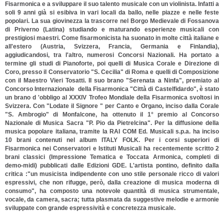
Fisarmonica e a sviluppare il suo talento musicale con un violinista. Infatti a
soli 9 anni già si esibiva in vari locali da ballo, nelle piazze e nelle feste
popolari. La sua giovinezza la trascorre nel Borgo Medievale di Fossanova
di Priverno (Latina) studiando e maturando esperienze musicali con
prestigiosi maestri. Come fisarmonicista ha suonato in molte città italiane e
all'estero (Austria, Svizzera, Francia, Germania e Finlandia),
aggiudicandosi, tra l'altro, numerosi Concorsi Nazionali. Ha portato a
termine gli studi di Pianoforte, poi quelli di Musica Corale e Direzione di
Coro, presso il Conservatorio "S. Cecilia" di Roma e quelli di Composizione
con il Maestro Vieri Tosatti. Il suo brano "Serenata a Ninfa", premiato al
Concorso Internazionale della Fisarmonica "Città di Castelfidardo", è stato
un brano d 'obbligo al XXXIV Trofeo Mondiale della Fisarmonica svoltosi in
Svizzera. Con "Lodate il Signore " per Canto e Organo, inciso dalla Corale
"S. Ambrogio" di Monfalcone, ha ottenuto il 1° premio al Concorso
Nazionale di Musica Sacra "P. Pio da Pietrelcina". Per la diffusione della
musica popolare italiana, tramite la RAI COM Ed. Musicali s.p.a. ha inciso
10 brani contenuti nel album ITALY FOLK. Per i corsi superiori di
Fisarmonica nei Conservatori e Istituti Musicali ha recentemente scritto 2
brani classici (Impressione Tematica e Toccata Armonica, completi di
demo-midi) pubblicati dalle Edizioni GDE. L'artista pontino, definito dalla
critica :"un musicista indipendente con uno stile personale ricco di valori
espressivi, che non rifugge, però, dalla creazione di musica moderna di
consumo", ha composto una notevole quantità di musica strumentale,
vocale, da camera, sacra; tutta plasmata da suggestive melodie e armonie
sviluppate con grande espressività e concretezza musicale.