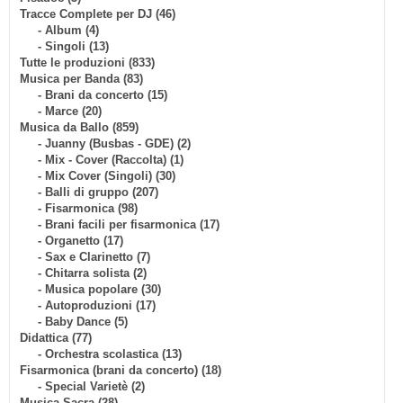
Tracce Complete per DJ (46)
- Album (4)
- Singoli (13)
Tutte le produzioni (833)
Musica per Banda (83)
- Brani da concerto (15)
- Marce (20)
Musica da Ballo (859)
- Juanny (Busbas - GDE) (2)
- Mix - Cover (Raccolta) (1)
- Mix Cover (Singoli) (30)
- Balli di gruppo (207)
- Fisarmonica (98)
- Brani facili per fisarmonica (17)
- Organetto (17)
- Sax e Clarinetto (7)
- Chitarra solista (2)
- Musica popolare (30)
- Autoproduzioni (17)
- Baby Dance (5)
Didattica (77)
- Orchestra scolastica (13)
Fisarmonica (brani da concerto) (18)
- Special Varietè (2)
Musica Sacra (28)