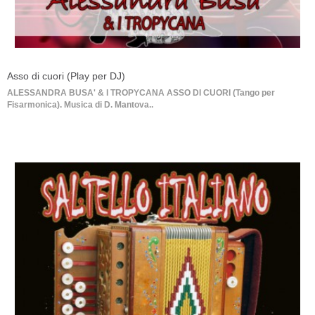
Asso di cuori (Play per DJ)
ALESSANDRA BUSA' & I TROPYCANA ASSO DI CUORI (Tango per
Fisarmonica). Musica di D. Mantova..