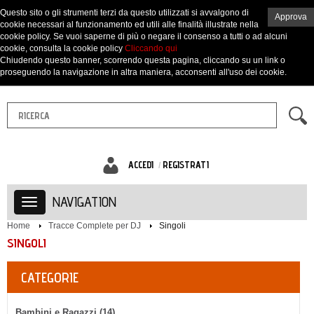
Questo sito o gli strumenti terzi da questo utilizzati si avvalgono di
Approva
cookie necessari al funzionamento ed utili alle finalità illustrate nella
cookie policy. Se vuoi saperne di più o negare il consenso a tutti o ad alcuni
cookie, consulta la cookie policy
Cliccando qui
Chiudendo questo banner, scorrendo questa pagina, cliccando su un link o
proseguendo la navigazione in altra maniera, acconsenti all'uso dei cookie.
ACCEDI
REGISTRATI
NAVIGATION
Home
Tracce Complete per DJ
Singoli
SINGOLI
CATEGORIE
Bambini e Ragazzi (14)