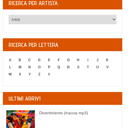
RICERCA PER ARTISTA
RICERCA PER LETTERA
A
B
C
D
E
F
G
H
I
J
K
L
M
N
O
P
Q
R
S
T
U
V
W
X
Y
Z
#
ULTIMI ARRIVI
Divertimiento (traccia mp3)