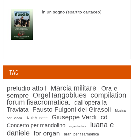
In un sogno (spartito cartaceo)
TAG
Marcia militare
preludio atto l
Ora e
OrgelTangoblues
compilation
sempre
forum fisacromatica.
dall'opera la
Fausto Fulgoni dei Girasoli
Traviata
Musica
Giuseppe Verdi
cd.
Nuit Musette
per Banda.
luana e
Concerto per mandolino
organ fanfare
daniele
for organ
brani per fisarmonica