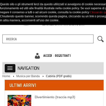
Questo sito o gli strumenti terzi da questo utilizzati si avvalgono di cookie necessari
funzionamento ed utili alle finalità illustrate nella cookie policy. Se vuoi saperne di 
negare il consenso a tutti o ad alcuni cookie, consulta la cookie policy
Cliccando q
Chiudendo questo banner, scorrendo questa pagina, cliccando su un link o prose
in altra maniera, acconsenti all'uso dei cookie.
ACCEDI
REGISTRATI
NAVIGATION
Home
Musica per Banda
Cabiria (PDF gratis)
ULTIMI ARRIVI
Divertimiento (traccia mp3)