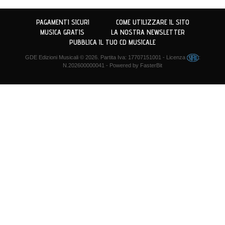
PAGAMENTI SICURI
COME UTILIZZARE IL SITO
MUSICA GRATIS
LA NOSTRA NEWSLETTER
PUBBLICA IL TUO CD MUSICALE
GDE Edizioni Musicali
© 2026. Partita Iva: 17707151001 - Licenza
:
N.202600000041 - Powered by
FasterBit