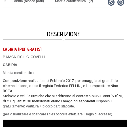
2
Cabiria (blocco parti)
Marcia caratteristica
(?)
DESCRIZIONE
CABIRIA (PDF GRATIS)
P. MAGNIFICI - G. COVELLI
CABIRIA
Marcia caratteristica.
Composizione realizzata nel Febbraio 2017, per omaggiare i grandi del
cinema italiano, ossia il regista Federico FELLINI, e il compositore Nino
ROTA.
Melodie e cellule ritmiche che si addicono al contesto MOVIE anni '60/'70,
di cui gli artisti su mensionati erano i maggiori esponenti.
Disponibili
gratuitamente: Partitura + blocco parti staccate.
(per visualizzare e scaricare i files occorre effettuare il login di accesso).