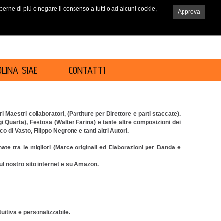
saperne di più o negare il consenso a tutti o ad alcuni cookie,
Approva
RICERCA
LINA SIAE
CONTATTI
Maestri collaboratori, (Partiture per Direttore e parti staccate).
i Quarta), Festosa (Walter Farina) e tante altre composizioni dei
di Vasto, Filippo Negrone e tanti altri Autori.
nate tra le migliori (Marce originali ed Elaborazioni per Banda e
l nostro sito internet e su Amazon.
tuitiva e personalizzabile.