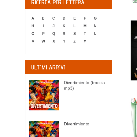
RICERCA PER LETTERA
A
B
C
D
E
F
G
H
I
J
K
L
M
N
O
P
Q
R
S
T
U
V
W
X
Y
Z
#
ULTIMI ARRIVI
Divertimiento (traccia
mp3)
Divertimiento