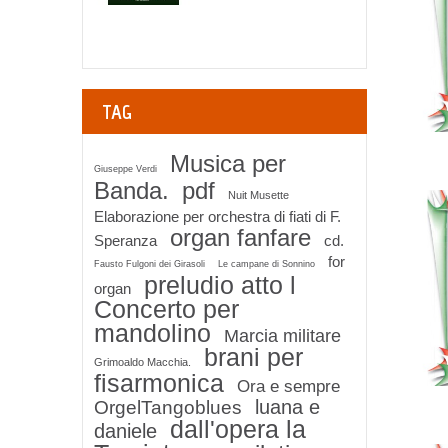
TAG
Musica per
Giuseppe Verdi
Banda.
pdf
Nuit Musette
Elaborazione per orchestra di fiati di F.
organ fanfare
Speranza
cd.
for
Fausto Fulgoni dei Girasoli
Le campane di Sonnino
preludio atto l
organ
Concerto per
mandolino
Marcia militare
brani per
Grimoaldo Macchia.
fisarmonica
Ora e sempre
luana e
OrgelTangoblues
dall'opera la
daniele