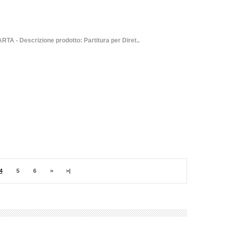
A - Descrizione prodotto: Partitura per Diret..
4
5
6
>
>|