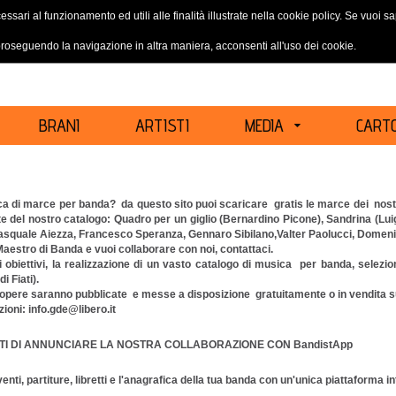
essari al funzionamento ed utili alle finalità illustrate nella cookie policy. Se vuoi 
ACCEDI
REGISTRATI
oseguendo la navigazione in altra maniera, acconsenti all'uso dei cookie.
BRANI
ARTISTI
MEDIA
CARTO
ca di marce per banda? da questo sito puoi scaricare gratis le marce dei nostri 
e del nostro catalogo: Quadro per un giglio (Bernardino Picone), Sandrina (Luig
asquale Aiezza, Francesco Speranza, Gennaro Sibilano,Valter Paolucci, Domenico 
Maestro di Banda e vuoi collaborare con noi, contattaci.
ri obiettivi, la realizzazione di un vasto catalogo di musica per banda, selezio
i Fiati).
opere saranno pubblicate e messe a disposizione gratuitamente o in vendita su
ioni: info.gde@libero.it
ETI DI ANNUNCIARE LA NOSTRA COLLABORAZIONE CON
BandistApp
enti, partiture, libretti e l'anagrafica della tua banda con un'unica piattaforma in