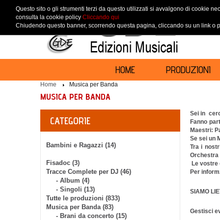
Questo sito o gli strumenti terzi da questo utilizzati si avvalgono di cookie nec
consulta la cookie policy
Cliccando qui
Chiudendo questo banner, scorrendo questa pagina, cliccando su un link o pr
HOME
PRODUZIONI
Home
Musica per Banda
MUSICA PER BANDA
Sei in cer
CATEGORIE
Fanno part
Maestri: P
Se sei un 
Bambini e Ragazzi (14)
Tra i nost
Orchestra d
Fisadoc (3)
Le vostre 
Tracce Complete per DJ (46)
Per informz
- Album (4)
- Singoli (13)
SIAMO LI
Tutte le produzioni (833)
Musica per Banda (83)
Gestisci ev
- Brani da concerto (15)