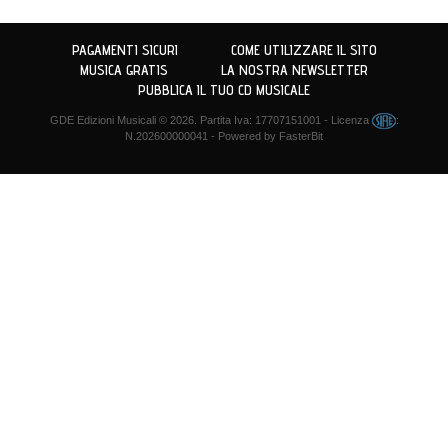
PAGAMENTI SICURI
COME UTILIZZARE IL SITO
MUSICA GRATIS
LA NOSTRA NEWSLETTER
PUBBLICA IL TUO CD MUSICALE
GDE Edizioni Musicali
© 2026. Partita Iva: 17707151001 - Licenza
:
N.202600000041 - Powered by
FasterBit