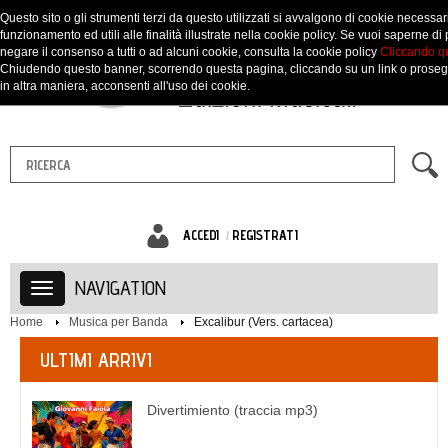
Questo sito o gli strumenti terzi da questo utilizzati si avvalgono di cookie necessari
funzionamento ed utili alle finalità illustrate nella cookie policy. Se vuoi saperne di 
negare il consenso a tutti o ad alcuni cookie, consulta la cookie policy
Cliccando q
Chiudendo questo banner, scorrendo questa pagina, cliccando su un link o prose
in altra maniera, acconsenti all'uso dei cookie.
ACCEDI
REGISTRATI
NAVIGATION
Home
Musica per Banda
Excalibur (Vers. cartacea)
ULTIMI ARRIVI
Divertimiento (traccia mp3)