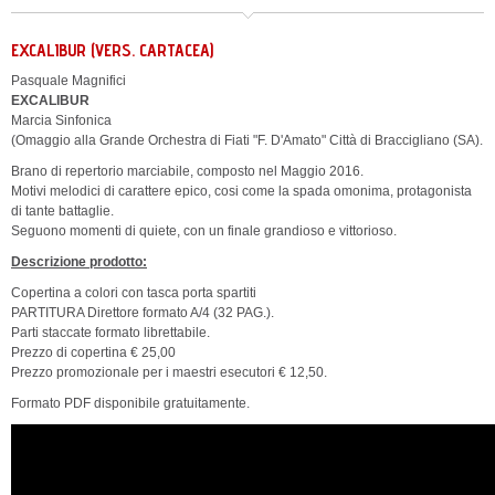
EXCALIBUR (VERS. CARTACEA)
Pasquale Magnifici
EXCALIBUR
Marcia Sinfonica
(Omaggio alla Grande Orchestra di Fiati "F. D'Amato" Città di Braccigliano (SA).
Brano di repertorio marciabile, composto nel Maggio 2016.
Motivi melodici di carattere epico, cosi come la spada omonima, protagonista
di tante battaglie.
Seguono momenti di quiete, con un finale grandioso e vittorioso.
Descrizione prodotto:
Copertina a colori con tasca porta spartiti
PARTITURA Direttore formato A/4 (32 PAG.).
Parti staccate formato librettabile.
Prezzo di copertina € 25,00
Prezzo promozionale per i maestri esecutori € 12,50.
Formato PDF disponibile gratuitamente.