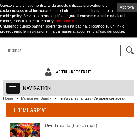
Questo sito o gli strumenti terzi da questo utilizzati si avvalgono di
Approva
cookie necessari al funzionamento ed utili alle finalità illustrate nella
cookie policy. Se vuoi saperne di più o negare il consenso a tutti o ad alcuni
cookie, consulta la cookie policy
Cliccando qui
Chiudendo questo banner, scorrendo questa pagina, cliccando su un link o
proseguendo la navigazione in altra maniera, acconsenti all'uso dei cookie.
ACCEDI
REGISTRATI
NAVIGATION
Home
Musica per Banda
Itria's valley fantasy (Versione cartacea)
ULTIMI ARRIVI
Divertimiento (traccia mp3)