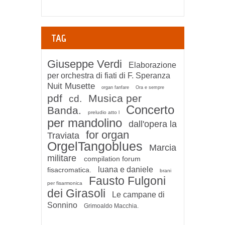
TAG
Giuseppe Verdi
Elaborazione
per orchestra di fiati di F. Speranza
Nuit Musette
organ fanfare
Ora e sempre
pdf
Musica per
cd.
Concerto
Banda.
preludio atto l
per mandolino
dall'opera la
for organ
Traviata
OrgelTangoblues
Marcia
militare
compilation forum
luana e daniele
fisacromatica.
brani
Fausto Fulgoni
per fisarmonica
dei Girasoli
Le campane di
Sonnino
Grimoaldo Macchia.