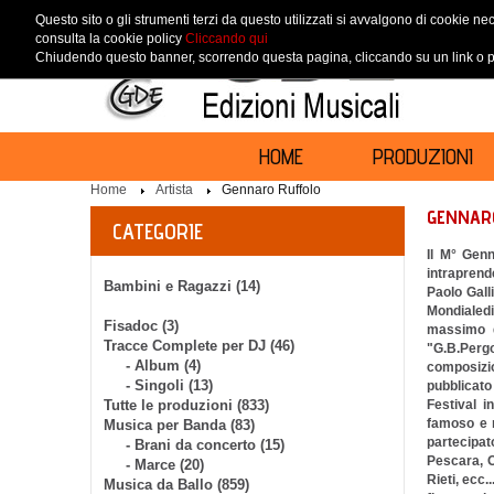
Questo sito o gli strumenti terzi da questo utilizzati si avvalgono di cookie nec
consulta la cookie policy
Cliccando qui
Chiudendo questo banner, scorrendo questa pagina, cliccando su un link o pr
HOME
PRODUZIONI
Home
Artista
Gennaro Ruffolo
GENNAR
CATEGORIE
Il M° Genn
intraprend
Bambini e Ragazzi (14)
Paolo Gall
Mondialed
Fisadoc (3)
massimo d
Tracce Complete per DJ (46)
"G.B.Pergol
- Album (4)
composizi
- Singoli (13)
pubblicato
Tutte le produzioni (833)
Festival i
famoso e 
Musica per Banda (83)
partecipat
- Brani da concerto (15)
Pescara, O
- Marce (20)
Rieti, ecc.
Musica da Ballo (859)