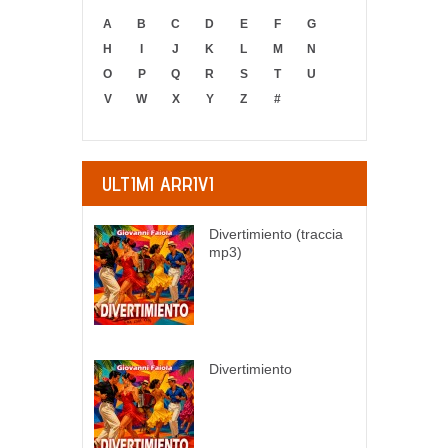
A
B
C
D
E
F
G
H
I
J
K
L
M
N
O
P
Q
R
S
T
U
V
W
X
Y
Z
#
ULTIMI ARRIVI
Divertimiento (traccia
mp3)
Divertimiento