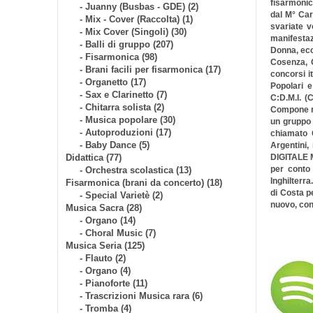
fisarmonica
- Juanny (Busbas - GDE) (2)
dal M° Ca
- Mix - Cover (Raccolta) (1)
svariate v
- Mix Cover (Singoli) (30)
manifestaz
- Balli di gruppo (207)
Donna, ecc.
- Fisarmonica (98)
Cosenza, C
- Brani facili per fisarmonica (17)
concorsi it
- Organetto (17)
Popolari e
- Sax e Clarinetto (7)
C:D.M.I. (
- Chitarra solista (2)
Compone mu
- Musica popolare (30)
un gruppo 
- Autoproduzioni (17)
chiamato 
- Baby Dance (5)
Argentini,
Didattica (77)
DIGITALE 
per conto 
- Orchestra scolastica (13)
Inghilterr
Fisarmonica (brani da concerto) (18)
di Costa pe
- Special Varietè (2)
nuovo, con 
Musica Sacra (28)
- Organo (14)
- Choral Music (7)
Musica Seria (125)
- Flauto (2)
- Organo (4)
- Pianoforte (11)
- Trascrizioni Musica rara (6)
- Tromba (4)