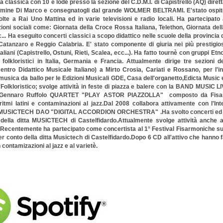
 classica con 10 e lode presso la sezione del C.D.M.I. di Capistrello (AQ) diret
rmine Di Marco e consegnatogli dal grande WOLMER BELTRAMI. E'stato ospit
olte a Rai Uno Mattina ed in varie televisioni e radio locali. Ha partecipato
ioni sociali come: Giornata della Croce Rossa Italiana, Telethon, Giornata del
.. Ha eseguito concerti classici a scopo didattico nelle scuole della provincia 
atanzaro e Reggio Calabria. E' stato componente di giuria nei più prestigio
aliani (Capistrello, Ostuni, Rieti, Scalea, ecc...). Ha fatto tournè con gruppi Etn
 folkloristici in Italia, Germania e Francia. Attualmente dirige tre sezioni d
Centro Didattico Musicale Italiano) a Mirto Crosia, Cariati e Rossano, per l'i
sica da ballo per le Edizioni Musicali GDE, Casa dell'organetto,Edicta Music 
Folkloristico; svolge attività in feste di piazza e balere con la BAND MUSIC L
Gennaro Ruffolo QUARTET "PLAY ASTOR PIAZZOLLA" composto da Fisarmoni
 ritmi latini e contaminazioni al jazz.Dal 2008 collabora attivamente con 
MUSICTECH DAO "DIGITAL ACCORDION ORCHESTRA" .Ha svolto concerti ed ha suo
della ditta MUSICTECH di Castelfidardo.Attualmente svolge attività anche al
a.Recentemente ha partecipato come concertista al 1° Festival Fisarmoniche su
r conto della ditta Musictech di Castelfidardo.Dopo 6 CD all'attivo che hanno fatt
contamizazioni al jazz e al varietè.