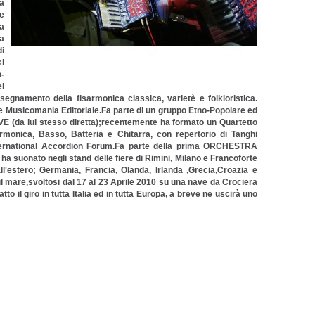
ta
e
 a
la
di
si
o-
el
nsegnamento della fisarmonica classica, varietè e folkloristica.
e Musicomania Editoriale.Fa parte di un gruppo Etno-Popolare ed
IVE (da lui stesso diretta);recentemente ha formato un Quartetto
ca, Basso, Batteria e Chitarra, con repertorio di Tanghi
l'International Accordion Forum.Fa parte della prima ORCHESTRA
nato negli stand delle fiere di Rimini, Milano e Francoforte
l'estero; Germania, Francia, Olanda, Irlanda ,Grecia,Croazia e
l mare,svoltosi dal 17 al 23 Aprile 2010 su una nave da Crociera
o il giro in tutta Italia ed in tutta Europa, a breve ne uscirà uno