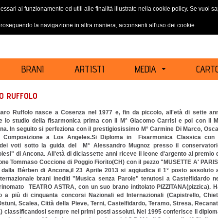
essari al funzionamento ed utili alle finalità illustrate nella cookie policy. Se vuoi 
ACCEDI
REGISTRATI
oseguendo la navigazione in altra maniera, acconsenti all'uso dei cookie.
BRANI
ARTISTI
MEDIA
CARTO
O RUFFOLO
aro Ruffolo nasce a Cosenza nel 1977 e, fin da piccolo, all'età di sette an
e lo studio della fisarmonica prima con il M° Giacomo Carrisi e poi con il 
ina. In seguito si perfeziona con il prestigiosissimo M° Carmine Di Marco, Osc
i Composizione a Los Angeles.Si Diploma in Fisarmonica Classica con i
ei voti sotto la guida del M° Alessandro Mugnoz presso il conservatori
esi" di Ancona. All'età di diciassette anni riceve il leone d'argento al premio 
one Tommaso Coccione di Poggio Fiorito(CH) con il pezzo "MUSETTE A' PARIS
 dalla Bèrben di Ancona,il 23 Aprile 2013 si aggiudica il 1° posto assoluto 
nternazionale brani inediti "Musica senza Parole" tenutosi a Castelfidardo n
rinomato TEATRO ASTRA, con un suo brano intitolato PIZZITANA(pizzica). H
o a più di cinquanta concorsi Nazionali ed Internazionali (Capistrello, Chiet
stuni, Scalea, Città della Pieve, Terni, Castelfidardo, Teramo, Stresa, Recanat
..) classificandosi sempre nei primi posti assoluti. Nel 1995 conferisce il diplo