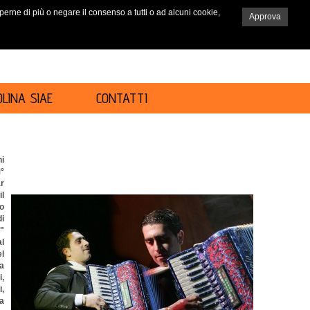
saperne di più o negare il consenso a tutti o ad alcuni cookie,
Approva
RICERCA
LINA SIAE
CONTATTI
ni
M°
ar
l
o
di
"
al
el
a
i,
i,
ma