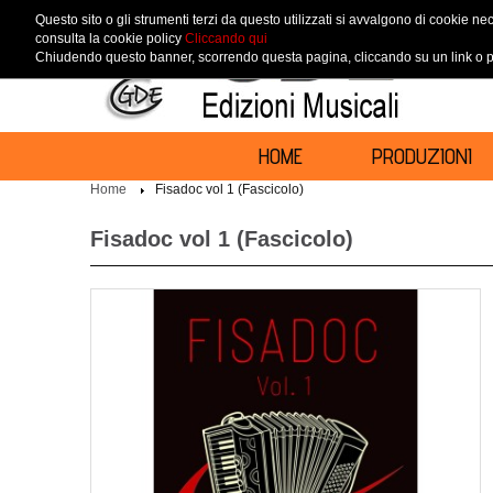
Questo sito o gli strumenti terzi da questo utilizzati si avvalgono di cookie nec
consulta la cookie policy
Cliccando qui
Chiudendo questo banner, scorrendo questa pagina, cliccando su un link o pr
HOME
PRODUZIONI
Home
Fisadoc vol 1 (Fascicolo)
Fisadoc vol 1 (Fascicolo)