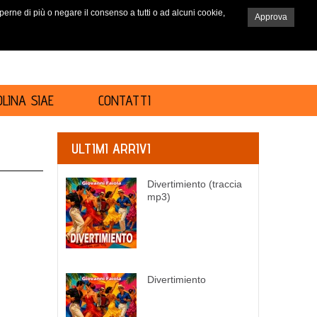
saperne di più o negare il consenso a tutti o ad alcuni cookie,
Approva
RICERCA
LINA SIAE
CONTATTI
ULTIMI ARRIVI
Divertimiento (traccia
mp3)
Divertimiento