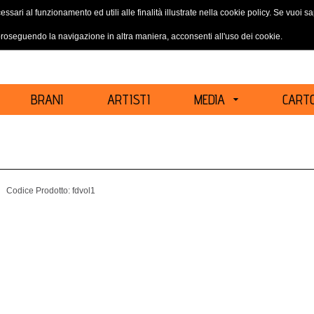
essari al funzionamento ed utili alle finalità illustrate nella cookie policy. Se vuoi 
ACCEDI
REGISTRATI
oseguendo la navigazione in altra maniera, acconsenti all'uso dei cookie.
BRANI
ARTISTI
MEDIA
CARTO
Codice Prodotto:
fdvol1