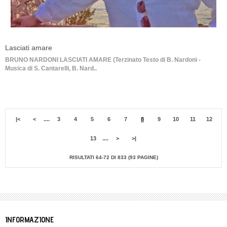
Lasciati amare
BRUNO NARDONI LASCIATI AMARE (Terzinato Testo di B. Nardoni -
Musica di S. Cantarelli, B. Nard..
|<
<
....
3
4
5
6
7
8
9
10
11
12
13
....
>
>|
RISULTATI 64-72 DI 833 (93 PAGINE)
INFORMAZIONE