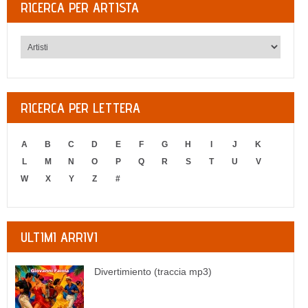
RICERCA PER ARTISTA
RICERCA PER LETTERA
A
B
C
D
E
F
G
H
I
J
K
L
M
N
O
P
Q
R
S
T
U
V
W
X
Y
Z
#
ULTIMI ARRIVI
Divertimiento (traccia mp3)