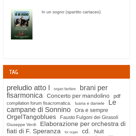
In un sogno (spartito cartaceo)
TAG
preludio atto l
brani per
organ fanfare
fisarmonica
Concerto per mandolino
pdf
Le
compilation forum fisacromatica.
luana e daniele
campane di Sonnino
Ora e sempre
OrgelTangoblues
Fausto Fulgoni dei Girasoli
Elaborazione per orchestra di
Giuseppe Verdi
fiati di F. Speranza
cd.
Nuit
for organ