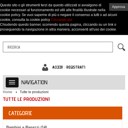
Questo sito o gli strumenti terzi da questo utilizzati si avvalgono di
Approva
cookie necessari al funzionamento ed utili alle finalità illustrate nella
cookie policy. Se vuoi saperne di più o negare il consenso a tutti o ad alcuni
cookie, consulta la cookie policy
Cliccando qui
Chiudendo questo banner, scorrendo questa pagina, cliccando su un link o
proseguendo la navigazione in altra maniera, acconsenti all'uso dei cookie.
ACCEDI
REGISTRATI
NAVIGATION
Home
Tutte le produzioni
TUTTE LE PRODUZIONI
CATEGORIE
Bambini e Ragazzi (14)