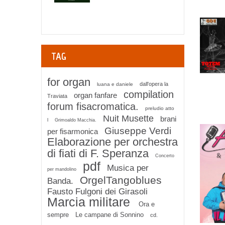
TAG
for organ
dall'opera la
luana e daniele
compilation
organ fanfare
Traviata
forum fisacromatica.
preludio atto
Nuit Musette
brani
l
Grimoaldo Macchia.
Giuseppe Verdi
per fisarmonica
Elaborazione per orchestra
di fiati di F. Speranza
Concerto
pdf
Musica per
per mandolino
OrgelTangoblues
Banda.
Fausto Fulgoni dei Girasoli
Marcia militare
Ora e
sempre
Le campane di Sonnino
cd.