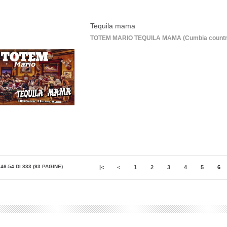
Tequila mama
TOTEM MARIO TEQUILA MAMA (Cumbia country) Un
 46-54 DI 833 (93 PAGINE)
|<
<
1
2
3
4
5
6