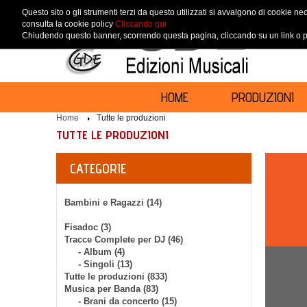
Questo sito o gli strumenti terzi da questo utilizzati si avvalgono di cookie nec
consulta la cookie policy
Cliccando qui
Chiudendo questo banner, scorrendo questa pagina, cliccando su un link o pr
HOME
PRODUZIONI
Home
Tutte le produzioni
TUTTE LE PRODUZIONI
CATEGORIE
Bambini e Ragazzi (14)
Fisadoc (3)
Tracce Complete per DJ (46)
- Album (4)
- Singoli (13)
Tutte le produzioni (833)
Musica per Banda (83)
- Brani da concerto (15)