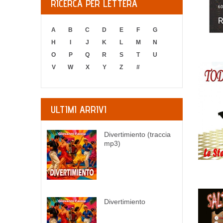
RICERCA PER LETTERA
A
B
C
D
E
F
G
H
I
J
K
L
M
N
O
P
Q
R
S
T
U
V
W
X
Y
Z
#
ULTIMI ARRIVI
Divertimiento (traccia
mp3)
Divertimiento