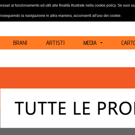
essari al funzionamento ed utili alle finalità illustrate nella cookie policy. Se vuoi 
ACCEDI
REGISTRATI
oseguendo la navigazione in altra maniera, acconsenti all'uso dei cookie.
BRANI
ARTISTI
MEDIA
CARTO