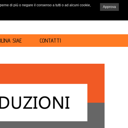
saperne di più o negare il consenso a tutti o ad alcuni cookie,
Approva
RICERCA
LINA SIAE
CONTATTI