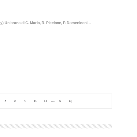
 brano di C. Mario, R. Piccione, P. Domeniconi. ..
7
8
9
10
11
....
>
>|