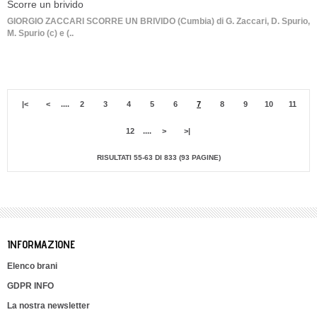
Scorre un brivido
GIORGIO ZACCARI SCORRE UN BRIVIDO (Cumbia) di G. Zaccari, D. Spurio,
M. Spurio (c) e (..
|<
<
....
2
3
4
5
6
7
8
9
10
11
12
....
>
>|
RISULTATI 55-63 DI 833 (93 PAGINE)
INFORMAZIONE
Elenco brani
GDPR INFO
La nostra newsletter