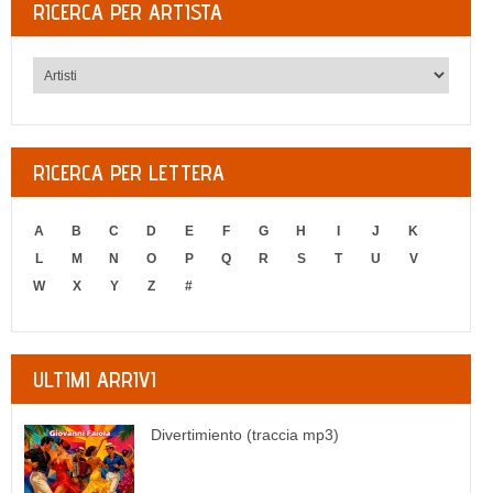
RICERCA PER ARTISTA
RICERCA PER LETTERA
A
B
C
D
E
F
G
H
I
J
K
L
M
N
O
P
Q
R
S
T
U
V
W
X
Y
Z
#
ULTIMI ARRIVI
Divertimiento (traccia mp3)