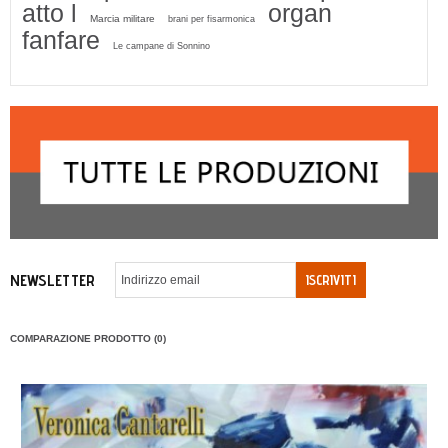
atto l
organ
Marcia militare
brani per fisarmonica
fanfare
Le campane di Sonnino
NEWSLETTER
ISCRIVITI
COMPARAZIONE PRODOTTO (0)