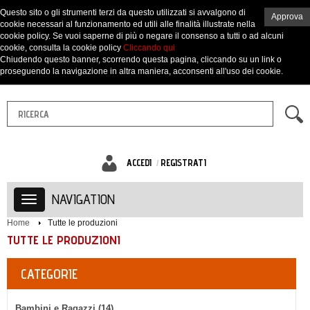
Questo sito o gli strumenti terzi da questo utilizzati si avvalgono di
Approva
cookie necessari al funzionamento ed utili alle finalità illustrate nella
cookie policy. Se vuoi saperne di più o negare il consenso a tutti o ad alcuni
cookie, consulta la cookie policy
Cliccando qui
Chiudendo questo banner, scorrendo questa pagina, cliccando su un link o
proseguendo la navigazione in altra maniera, acconsenti all'uso dei cookie.
ACCEDI
REGISTRATI
NAVIGATION
Home
Tutte le produzioni
TUTTE LE PRODUZIONI
CATEGORIE
Bambini e Ragazzi (14)