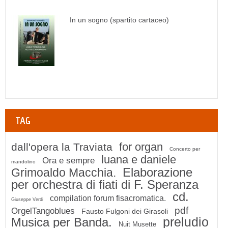
In un sogno (spartito cartaceo)
TAG
for organ
dall'opera la Traviata
Concerto per
luana e daniele
Ora e sempre
mandolino
Elaborazione
Grimoaldo Macchia.
per orchestra di fiati di F. Speranza
cd.
compilation forum fisacromatica.
Giuseppe Verdi
pdf
OrgelTangoblues
Fausto Fulgoni dei Girasoli
preludio
Musica per Banda.
Nuit Musette