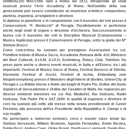
GRIMOALDO MACCHIA
nato a Roma nel 1972, intraprende gli studi
musicali presso l’
Arts Accademy di Roma
. Nell’ambito della sua
generazione può essere considerato un musicista eclettico:
compositore,
pianista, organista, arrangiatore e direttore
.
Si diploma in pianoforte e in composizione con il massimo dei voti presso il
Conservatorio “F. Morlacchi” di Perugia
. Parallelamente si perfeziona
anche negli studi di organo e direzione d’orchestra. Successivamente si
laurea con il massimo dei voti in Discipline Musicali (Composizione –
Musica Applicata) presso il Conservatorio di Perugia, sotto la guida del
M°
Stefano Bracci
.
Come concertista ha suonato per prestigiose Associazioni tra cui:
Pontificio Istituto di Musica Sacra, Accademia Romana delle Arti, Ministero
dei Beni Culturali, A.I.S.M, A.I.D.O, Schönberg, Rotary Club, Telethon
. Ha
preso parte anche a diversi eventi musicali, in Italia e all’Estero, tra i più
importanti:
Festival di Musica Sacra di Roma, Festival Barocco di Viterbo,
Harmonia Festival di Assisi, Festival di Ischia, Einlandung zum
Neujahrsempfamg presso il Ministero degli Interni di Berlino, UniverCity di
Perugia e La Bibbia Giorno e Notte dai luoghi di Padre Pio, Ordine del Santo
Sepolcro di Gerusalemme e Ordine dei Cavalieri di Malta.
Ha registrato per
diverse emittenti televisive tra cui
Rai, MediaSet, Rai Vaticano, Radio
Vaticana, Tele Padre Pio e SAT 2000
. In qualità di organista e direttore di
coro ha suonato più volte alle messe nella tenuta presidenziale di Castel
Porziano, alla presenza dell’ex
Presidente della Repubblica A. Ciampi
e di
sua moglie.
Ha partecipato a numerosi seminari, corsi e master class tenuti da:
Stefano Gervasoni, William Brunson, Agustin Fernandez, Ennio Nicotra,
Egidio Pozzi, Andrea Coen, Ulrike Brand, Gianfranco Lombardi, Danilo Rea.