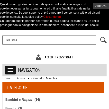
Questo sito o gli strumenti terzi da questo utilizzati si avvalgono di
Approva
cookie necessari al funzionamento ed utili alle finalità illustrate nella
cookie policy. Se vuoi saperne di più o negare il consenso a tutti o ad alcuni
cookie, consulta la cookie policy
Cliccando qui
Chiudendo questo banner, scorrendo questa pagina, cliccando su un link o
proseguendo la navigazione in altra maniera, acconsenti all'uso dei cookie.
ACCEDI
REGISTRATI
NAVIGATION
Home
Artista
Grimoaldo Macchia
CATEGORIE
Bambini e Ragazzi (14)
Fisadoc (3)