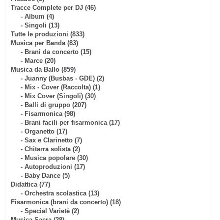
Tracce Complete per DJ (46)
- Album (4)
- Singoli (13)
Tutte le produzioni (833)
Musica per Banda (83)
- Brani da concerto (15)
- Marce (20)
Musica da Ballo (859)
- Juanny (Busbas - GDE) (2)
- Mix - Cover (Raccolta) (1)
- Mix Cover (Singoli) (30)
- Balli di gruppo (207)
- Fisarmonica (98)
- Brani facili per fisarmonica (17)
- Organetto (17)
- Sax e Clarinetto (7)
- Chitarra solista (2)
- Musica popolare (30)
- Autoproduzioni (17)
- Baby Dance (5)
Didattica (77)
- Orchestra scolastica (13)
Fisarmonica (brani da concerto) (18)
- Special Varietè (2)
Musica Sacra (28)