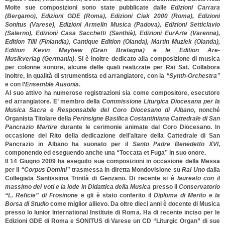
Molte sue composizioni sono state pubblicate dalle
Edizioni Carrara
(Bergamo), Edizioni GDE (Roma),
Edizioni Ciak 2000 (Roma),
Edizioni
Sonitus (Varese), Edizioni Armelin Musica (Padova), Edizioni Setticlavio
(Salerno), Edizioni Casa Sacchetti (Santhià), Edizioni EurArte (Varenna),
Edition Tilli (Finlandia), Cantique Edition (Olanda), Martin Muziek (Olanda),
Edition Kevin Mayhew (Gran Bretagna) e le Edition Are-
Musikverlag (Germania)
. Si è inoltre dedicato alla composizione di musica
per colonne sonore, alcune delle quali realizzate per Rai Sat. Collabora
inoltre, in qualità di strumentista ed arrangiatore, con la
“Synth-Orchestra”
e con l’
Ensemble Ausonia
.
Al suo attivo ha numerose registrazioni sia come compositore, esecutore
ed arrangiatore. E’ membro della
Commissione Liturgica Diocesana per la
Musica Sacra e Responsabile del Coro Diocesano di Albano
, nonché
Organista Titolare della
Perinsigne Basilica Costantiniana Cattedrale di San
Pancrazio Martire
durante le cerimonie animate dal Coro Diocesano. In
occasione del Rito della dedicazione dell’altare della Cattedrale di San
Pancrazio in Albano ha suonato per il
Santo Padre Benedetto XVI
,
componendo ed eseguendo anche una “Toccata et Fuga” in suo onore.
Il 14 Giugno 2009 ha eseguito sue composizioni in occasione della Messa
per il
“Corpus Domini”
trasmessa in diretta Mondovisione su
Rai Uno
dalla
Collegiata Santissima Trinità di Genzano. Di recente si è
laureato con il
massimo dei voti e la lode in Didattica della Musica
presso il
Conservatorio
“L. Reficie” di Frosinone
e gli è stato conferito il
Diploma di Merito e la
Borsa di Studio
come miglior allievo. Da oltre dieci anni è docente di Musica
presso lo Iunior International Institute di Roma. Ha di recente inciso per le
Edizioni GDE di Roma e SONITUS di Varese un CD “Liturgic Organ” di sue