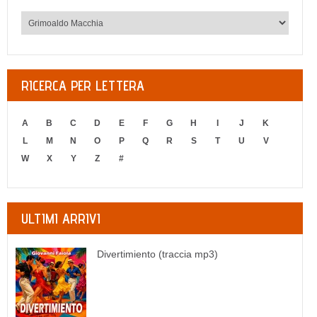
RICERCA PER LETTERA
A
B
C
D
E
F
G
H
I
J
K
L
M
N
O
P
Q
R
S
T
U
V
W
X
Y
Z
#
ULTIMI ARRIVI
Divertimiento (traccia mp3)