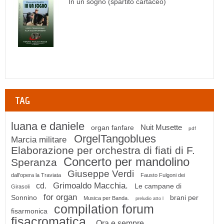
In un sogno (spartito cartaceo)
TAG
luana e daniele
Nuit Musette
organ fanfare
pdf
OrgelTangoblues
Marcia militare
Elaborazione per orchestra di fiati di F.
Concerto per mandolino
Speranza
Giuseppe Verdi
dall'opera la Traviata
Fausto Fulgoni dei
Grimoaldo Macchia.
cd.
Le campane di
Girasoli
for organ
Sonnino
brani per
Musica per Banda.
preludio atto l
compilation forum
fisarmonica
fisacromatica.
Ora e sempre