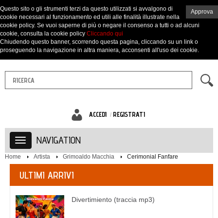
Questo sito o gli strumenti terzi da questo utilizzati si avvalgono di
Approva
cookie necessari al funzionamento ed utili alle finalità illustrate nella
cookie policy. Se vuoi saperne di più o negare il consenso a tutti o ad alcuni
cookie, consulta la cookie policy
Cliccando qui
Chiudendo questo banner, scorrendo questa pagina, cliccando su un link o
proseguendo la navigazione in altra maniera, acconsenti all'uso dei cookie.
ACCEDI
REGISTRATI
NAVIGATION
Home
Artista
Grimoaldo Macchia
Cerimonial Fanfare
ULTIMI ARRIVI
Divertimiento (traccia mp3)