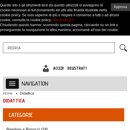
Questo sito o gli strumenti terzi da questo utilizzati si avvalgono di
Approva
cookie necessari al funzionamento ed utili alle finalità illustrate nella
cookie policy. Se vuoi saperne di più o negare il consenso a tutti o ad alcuni
cookie, consulta la cookie policy
Cliccando qui
Chiudendo questo banner, scorrendo questa pagina, cliccando su un link o
proseguendo la navigazione in altra maniera, acconsenti all'uso dei cookie.
ACCEDI
REGISTRATI
NAVIGATION
Home
Didattica
DIDATTICA
CATEGORIE
Bambini e Ragazzi (14)