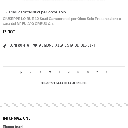
12 studi caratteristici per oboe solo
GIUSEPPE LO BUE 12 Studi Caratteristici per Oboe Solo Presentazione a
cura del M° FULVIO CREUX &n..
12,00€
CONFRONTA
AGGIUNGI ALLA LISTA DEI DESIDERI
|<
<
1
2
3
4
5
6
7
8
RISULTATI 64-64 DI 64 (8 PAGINE)
INFORMAZIONE
Elenco brani