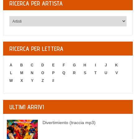
RICERCA PER ARTISTA
RICERCA PER LETTERA
A
B
C
D
E
F
G
H
I
J
K
L
M
N
O
P
Q
R
S
T
U
V
W
X
Y
Z
#
ULTIMI ARRIVI
Divertimiento (traccia mp3)