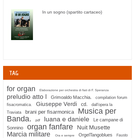
In un sogno (spartito cartaceo)
TAG
for organ
Elaborazione per orchestra di fiati di F. Speranza
preludio atto l
Grimoaldo Macchia.
compilation forum
Giuseppe Verdi
cd.
fisacromatica.
dall'opera la
Musica per
brani per fisarmonica
Traviata
Banda.
luana e daniele
Le campane di
pdf
organ fanfare
Nuit Musette
Sonnino
Marcia militare
OrgelTangoblues
Fausto
Ora e sempre