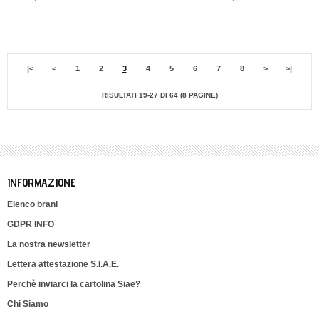
|<
<
1
2
3
4
5
6
7
8
>
>|
RISULTATI 19-27 DI 64 (8 PAGINE)
INFORMAZIONE
Elenco brani
GDPR INFO
La nostra newsletter
Lettera attestazione S.I.A.E.
Perchè inviarci la cartolina Siae?
Chi Siamo