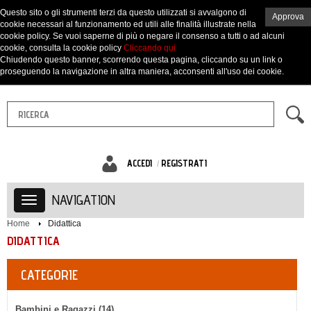
Questo sito o gli strumenti terzi da questo utilizzati si avvalgono di
Approva
cookie necessari al funzionamento ed utili alle finalità illustrate nella
cookie policy. Se vuoi saperne di più o negare il consenso a tutti o ad alcuni
cookie, consulta la cookie policy
Cliccando qui
Chiudendo questo banner, scorrendo questa pagina, cliccando su un link o
proseguendo la navigazione in altra maniera, acconsenti all'uso dei cookie.
ACCEDI
REGISTRATI
NAVIGATION
Home
Didattica
DIDATTICA
CATEGORIE
Bambini e Ragazzi (14)