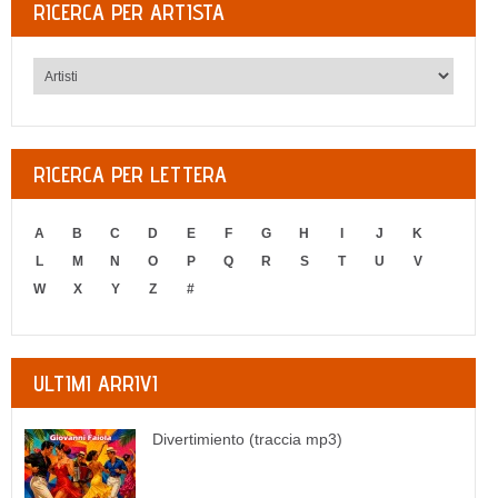
RICERCA PER ARTISTA
RICERCA PER LETTERA
A
B
C
D
E
F
G
H
I
J
K
L
M
N
O
P
Q
R
S
T
U
V
W
X
Y
Z
#
ULTIMI ARRIVI
Divertimiento (traccia mp3)