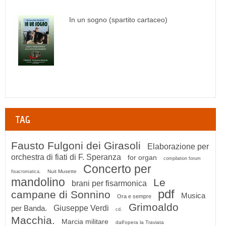
In un sogno (spartito cartaceo)
TAG
Fausto Fulgoni dei Girasoli
Elaborazione per
orchestra di fiati di F. Speranza
for organ
compilation forum
Concerto per
Nuit Musette
fisacromatica.
mandolino
Le
brani per fisarmonica
pdf
campane di Sonnino
Musica
Ora e sempre
Grimoaldo
per Banda.
Giuseppe Verdi
cd.
Macchia.
Marcia militare
dall'opera la Traviata