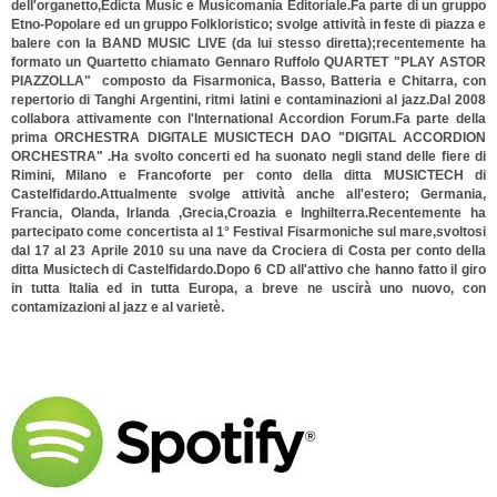
dell'organetto,Edicta Music e Musicomania Editoriale.Fa parte di un gruppo
Etno-Popolare ed un gruppo Folkloristico; svolge attività in feste di piazza e
balere con la BAND MUSIC LIVE (da lui stesso diretta);recentemente ha
formato un Quartetto chiamato Gennaro Ruffolo QUARTET "PLAY ASTOR
PIAZZOLLA" composto da Fisarmonica, Basso, Batteria e Chitarra, con
repertorio di Tanghi Argentini, ritmi latini e contaminazioni al jazz.Dal 2008
collabora attivamente con l'International Accordion Forum.Fa parte della
prima ORCHESTRA DIGITALE MUSICTECH DAO "DIGITAL ACCORDION
ORCHESTRA" .Ha svolto concerti ed ha suonato negli stand delle fiere di
Rimini, Milano e Francoforte per conto della ditta MUSICTECH di
Castelfidardo.Attualmente svolge attività anche all'estero; Germania,
Francia, Olanda, Irlanda ,Grecia,Croazia e Inghilterra.Recentemente ha
partecipato come concertista al 1° Festival Fisarmoniche sul mare,svoltosi
dal 17 al 23 Aprile 2010 su una nave da Crociera di Costa per conto della
ditta Musictech di Castelfidardo.Dopo 6 CD all'attivo che hanno fatto il giro
in tutta Italia ed in tutta Europa, a breve ne uscirà uno nuovo, con
contamizazioni al jazz e al varietè.