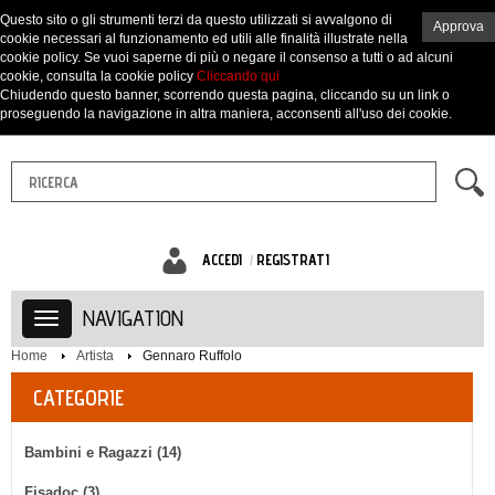
Questo sito o gli strumenti terzi da questo utilizzati si avvalgono di
Approva
cookie necessari al funzionamento ed utili alle finalità illustrate nella
cookie policy. Se vuoi saperne di più o negare il consenso a tutti o ad alcuni
cookie, consulta la cookie policy
Cliccando qui
Chiudendo questo banner, scorrendo questa pagina, cliccando su un link o
proseguendo la navigazione in altra maniera, acconsenti all'uso dei cookie.
ACCEDI
REGISTRATI
NAVIGATION
Home
Artista
Gennaro Ruffolo
CATEGORIE
Bambini e Ragazzi (14)
Fisadoc (3)