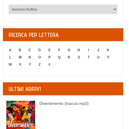
RICERCA PER LETTERA
A
B
C
D
E
F
G
H
I
J
K
L
M
N
O
P
Q
R
S
T
U
V
W
X
Y
Z
#
ULTIMI ARRIVI
Divertimiento (traccia mp3)