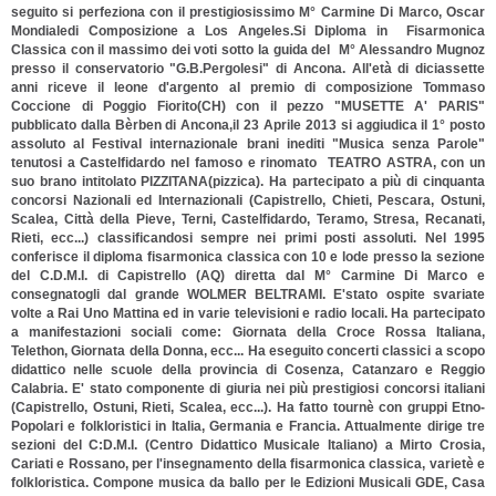
seguito si perfeziona con il prestigiosissimo M° Carmine Di Marco, Oscar
Mondialedi Composizione a Los Angeles.Si Diploma in Fisarmonica
Classica con il massimo dei voti sotto la guida del M° Alessandro Mugnoz
presso il conservatorio "G.B.Pergolesi" di Ancona. All'età di diciassette
anni riceve il leone d'argento al premio di composizione Tommaso
Coccione di Poggio Fiorito(CH) con il pezzo "MUSETTE A' PARIS"
pubblicato dalla Bèrben di Ancona,il 23 Aprile 2013 si aggiudica il 1° posto
assoluto al Festival internazionale brani inediti "Musica senza Parole"
tenutosi a Castelfidardo nel famoso e rinomato TEATRO ASTRA, con un
suo brano intitolato PIZZITANA(pizzica). Ha partecipato a più di cinquanta
concorsi Nazionali ed Internazionali (Capistrello, Chieti, Pescara, Ostuni,
Scalea, Città della Pieve, Terni, Castelfidardo, Teramo, Stresa, Recanati,
Rieti, ecc...) classificandosi sempre nei primi posti assoluti. Nel 1995
conferisce il diploma fisarmonica classica con 10 e lode presso la sezione
del C.D.M.I. di Capistrello (AQ) diretta dal M° Carmine Di Marco e
consegnatogli dal grande WOLMER BELTRAMI. E'stato ospite svariate
volte a Rai Uno Mattina ed in varie televisioni e radio locali. Ha partecipato
a manifestazioni sociali come: Giornata della Croce Rossa Italiana,
Telethon, Giornata della Donna, ecc... Ha eseguito concerti classici a scopo
didattico nelle scuole della provincia di Cosenza, Catanzaro e Reggio
Calabria. E' stato componente di giuria nei più prestigiosi concorsi italiani
(Capistrello, Ostuni, Rieti, Scalea, ecc...). Ha fatto tournè con gruppi Etno-
Popolari e folkloristici in Italia, Germania e Francia. Attualmente dirige tre
sezioni del C:D.M.I. (Centro Didattico Musicale Italiano) a Mirto Crosia,
Cariati e Rossano, per l'insegnamento della fisarmonica classica, varietè e
folkloristica. Compone musica da ballo per le Edizioni Musicali GDE, Casa