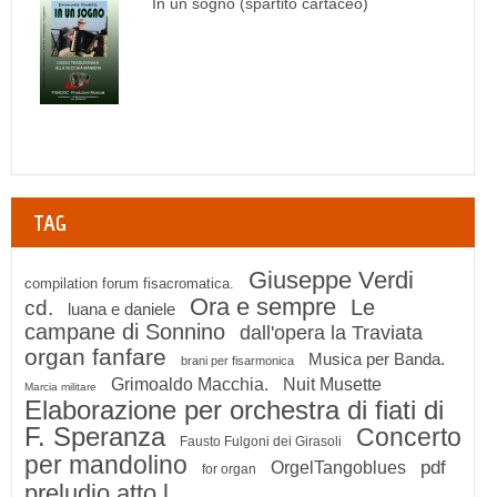
In un sogno (spartito cartaceo)
TAG
Giuseppe Verdi
compilation forum fisacromatica.
Ora e sempre
Le
cd.
luana e daniele
campane di Sonnino
dall'opera la Traviata
organ fanfare
Musica per Banda.
brani per fisarmonica
Grimoaldo Macchia.
Nuit Musette
Marcia militare
Elaborazione per orchestra di fiati di
F. Speranza
Concerto
Fausto Fulgoni dei Girasoli
per mandolino
pdf
OrgelTangoblues
for organ
preludio atto l