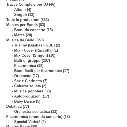
Tracce Complete per DJ (46)
- Album (4)
- Singoli (13)
Tutte le produzioni (833)
Musica per Banda (83)
- Brani da concerto (15)
- Marce (20)
Musica da Ballo (859)
- Juanny (Busbas - GDE) (2)
- Mix - Cover (Raccolta) (1)
- Mix Cover (Singoli) (30)
- Balli di gruppo (207)
- Fisarmonica (98)
- Brani facili per fisarmonica (17)
- Organetto (17)
- Sax e Clarinetto (7)
- Chitarra solista (2)
- Musica popolare (30)
- Autoproduzioni (17)
- Baby Dance (5)
Didattica (77)
- Orchestra scolastica (13)
Fisarmonica (brani da concerto) (18)
- Special Varietè (2)
Musica Sacra (28)