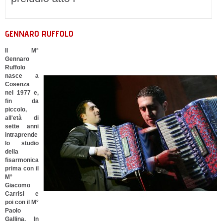
GENNARO RUFFOLO
Il M°
Gennaro
Ruffolo
nasce a
Cosenza
nel 1977 e,
fin da
piccolo,
all'età di
sette anni
intraprende
lo studio
della
fisarmonica
prima con il
M°
Giacomo
Carrisi e
poi con il M°
Paolo
Gallina. In