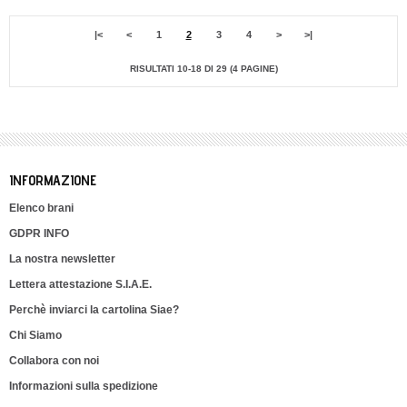
|<
<
1
2
3
4
>
>|
RISULTATI 10-18 DI 29 (4 PAGINE)
INFORMAZIONE
Elenco brani
GDPR INFO
La nostra newsletter
Lettera attestazione S.I.A.E.
Perchè inviarci la cartolina Siae?
Chi Siamo
Collabora con noi
Informazioni sulla spedizione