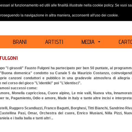
essari al funzionamento ed utili alle finalità illustrate nella cookie policy. Se vuoi 
ACCEDI
REGISTRATI
oseguendo la navigazione in altra maniera, acconsenti all'uso dei cookie.
BRANI
ARTISTI
MEDIA
CARTO
FULGONI
ppo "I girasoli" Fausto Fulgoni ha partecipato per ben 50 puntate, al program
o "Buona domenica" condotto su Canale 5 da Maurizio Costanzo, coinvolgend
prie canzoni conduttori e pubblico in una gradevole atmosfera di allegria 
el corso del gioco "L'identiki" poi "L'identisci".
 famosi successi come:
more, Monella capricciosa, Cuore alpino, Le mie valli, Nuova vita, Innamorat
er te, Pagamiento, Odio e amore, Made in Italy e tante altre incisi e interpreta
telli, Ruggero Scandiuzzi, Franco Bagutti, Borghesi, Titti Bianchi, Sandrino Riv
, Castellina Pasi, Omar, Orchestra del cuore, Enrico Musiani, Nilla Pizzi, Nuo
iela e i balla balla e tanti altri ..