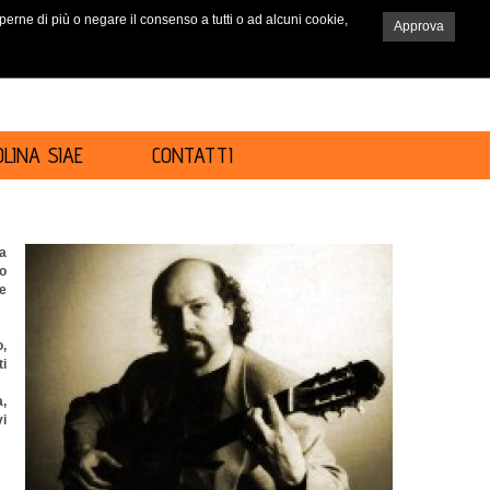
saperne di più o negare il consenso a tutti o ad alcuni cookie,
Approva
RICERCA
LINA SIAE
CONTATTI
ma
o
e
o,
ti
a,
vi