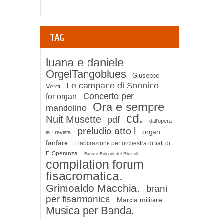
TAG
luana e daniele
OrgelTangoblues
Giuseppe
Le campane di Sonnino
Verdi
Concerto per
for organ
Ora e sempre
mandolino
cd.
Nuit Musette
pdf
dall'opera
preludio atto l
organ
la Traviata
fanfare
Elaborazione per orchestra di fiati di
F. Speranza
Fausto Fulgoni dei Girasoli
compilation forum
fisacromatica.
Grimoaldo Macchia.
brani
per fisarmonica
Marcia militare
Musica per Banda.