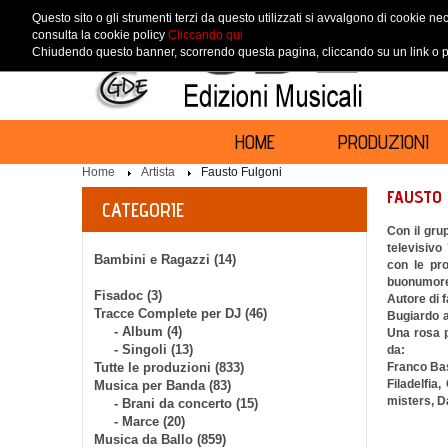
Questo sito o gli strumenti terzi da questo utilizzati si avvalgono di cookie nec
consulta la cookie policy
Cliccando qui
Chiudendo questo banner, scorrendo questa pagina, cliccando su un link o pr
HOME
PRODUZIONI
Home
Artista
Fausto Fulgoni
FAUSTO 
CATEGORIE
Con il gru
televisiv
Bambini e Ragazzi (14)
con le pro
buonumore n
Fisadoc (3)
Autore di
Tracce Complete per DJ (46)
Bugiardo a
- Album (4)
Una rosa p
- Singoli (13)
da:
Tutte le produzioni (833)
Franco Bas
Filadelfia
Musica per Banda (83)
misters, Dan
- Brani da concerto (15)
- Marce (20)
Musica da Ballo (859)