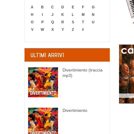
A
B
C
D
E
F
G
H
I
J
K
L
M
N
O
P
Q
R
S
T
U
V
W
X
Y
Z
#
ULTIMI ARRIVI
Divertimiento (traccia
mp3)
Divertimiento