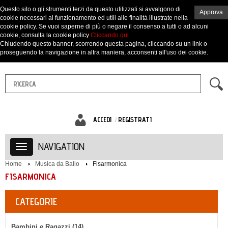
Questo sito o gli strumenti terzi da questo utilizzati si avvalgono di
Approva
cookie necessari al funzionamento ed utili alle finalità illustrate nella
cookie policy. Se vuoi saperne di più o negare il consenso a tutti o ad alcuni
cookie, consulta la cookie policy
Cliccando qui
Chiudendo questo banner, scorrendo questa pagina, cliccando su un link o
proseguendo la navigazione in altra maniera, acconsenti all'uso dei cookie.
ACCEDI
REGISTRATI
NAVIGATION
Home
Musica da Ballo
Fisarmonica
FISARMONICA
CATEGORIE
Bambini e Ragazzi (14)