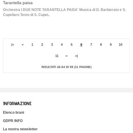
Tarantella paisa
Orchestra I DUE NOTE TARANTELLA PAISA' Musica di D. Barbierato e S.
Cupellaro Testo di S. Cupel..
|<
<
1
2
3
4
5
6
7
8
9
10
11
>
>|
RISULTATI 46-54 DI 98 (11 PAGINE)
INFORMAZIONE
Elenco brani
GDPR INFO
La nostra newsletter