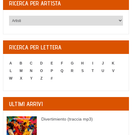
RICERCA PER ARTISTA
RICERCA PER LETTERA
A
B
C
D
E
F
G
H
I
J
K
L
M
N
O
P
Q
R
S
T
U
V
W
X
Y
Z
#
ULTIMI ARRIVI
Divertimiento (traccia mp3)