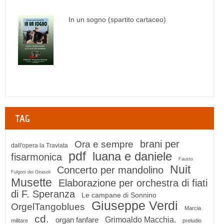
In un sogno (spartito cartaceo)
TAG
brani per
Ora e sempre
dall'opera la Traviata
pdf
luana e daniele
fisarmonica
Fausto
Nuit
Concerto per mandolino
Fulgoni dei Girasoli
Musette
Elaborazione per orchestra di fiati
di F. Speranza
Le campane di Sonnino
Giuseppe Verdi
OrgelTangoblues
Marcia
cd.
organ fanfare
Grimoaldo Macchia.
militare
preludio