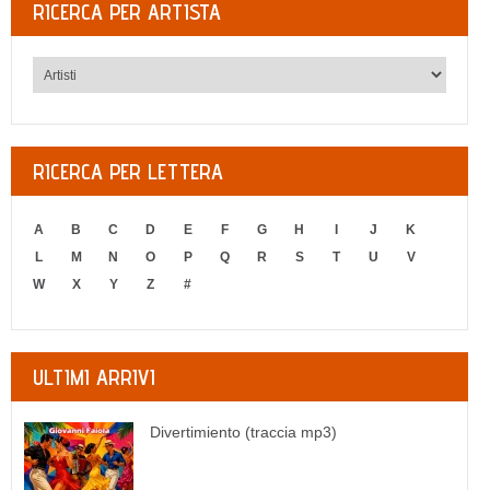
RICERCA PER ARTISTA
RICERCA PER LETTERA
A
B
C
D
E
F
G
H
I
J
K
L
M
N
O
P
Q
R
S
T
U
V
W
X
Y
Z
#
ULTIMI ARRIVI
Divertimiento (traccia mp3)