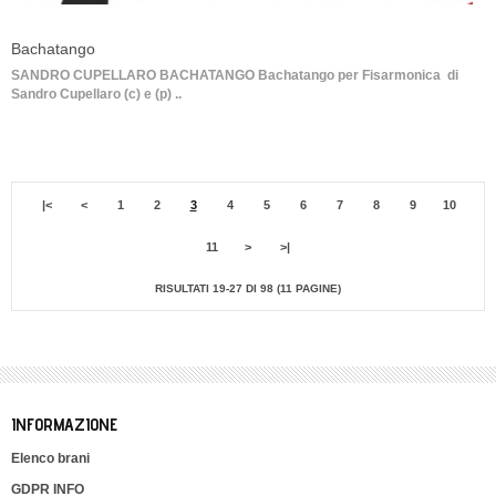
Bachatango
SANDRO CUPELLARO BACHATANGO Bachatango per Fisarmonica di
Sandro Cupellaro (c) e (p) ..
|<
<
1
2
3
4
5
6
7
8
9
10
11
>
>|
RISULTATI 19-27 DI 98 (11 PAGINE)
INFORMAZIONE
Elenco brani
GDPR INFO