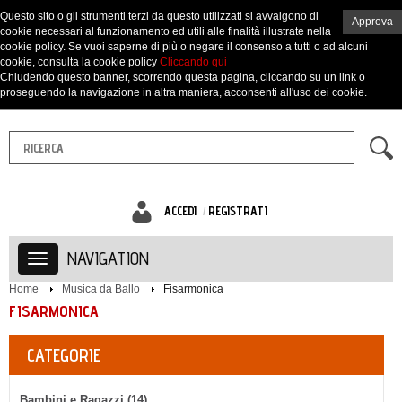
Questo sito o gli strumenti terzi da questo utilizzati si avvalgono di
Approva
cookie necessari al funzionamento ed utili alle finalità illustrate nella
cookie policy. Se vuoi saperne di più o negare il consenso a tutti o ad alcuni
cookie, consulta la cookie policy
Cliccando qui
Chiudendo questo banner, scorrendo questa pagina, cliccando su un link o
proseguendo la navigazione in altra maniera, acconsenti all'uso dei cookie.
ACCEDI
REGISTRATI
NAVIGATION
Home
Musica da Ballo
Fisarmonica
FISARMONICA
CATEGORIE
Bambini e Ragazzi (14)