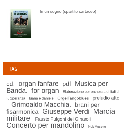
In un sogno (spartito cartaceo)
TAG
organ fanfare
Musica per
cd.
pdf
for organ
Banda.
Elaborazione per orchestra di fiati di
preludio atto
OrgelTangoblues
F. Speranza
luana e daniele
Grimoaldo Macchia.
brani per
l
Marcia
Giuseppe Verdi
fisarmonica
militare
Fausto Fulgoni dei Girasoli
Concerto per mandolino
Nuit Musette