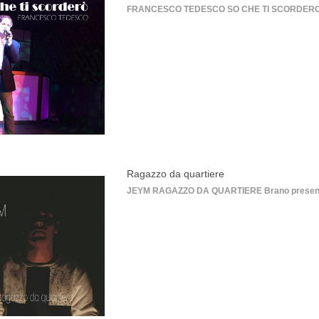
FRANCESCO TEDESCO SO CHE TI SCORDERO' (Terzi
Ragazzo da quartiere
JEYM RAGAZZO DA QUARTIERE Brano presentato a