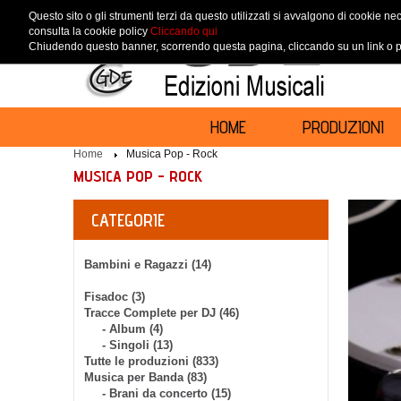
Questo sito o gli strumenti terzi da questo utilizzati si avvalgono di cookie nec
consulta la cookie policy
Cliccando qui
Chiudendo questo banner, scorrendo questa pagina, cliccando su un link o pr
HOME
PRODUZIONI
Home
Musica Pop - Rock
MUSICA POP - ROCK
CATEGORIE
Bambini e Ragazzi (14)
Fisadoc (3)
Tracce Complete per DJ (46)
- Album (4)
- Singoli (13)
Tutte le produzioni (833)
Musica per Banda (83)
- Brani da concerto (15)