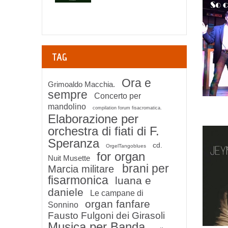
TAG
Ora e
Grimoaldo Macchia.
sempre
Concerto per
mandolino
compilation forum fisacromatica.
Elaborazione per
orchestra di fiati di F.
Speranza
cd.
OrgelTangoblues
for organ
Nuit Musette
brani per
Marcia militare
fisarmonica
luana e
daniele
Le campane di
organ fanfare
Sonnino
Fausto Fulgoni dei Girasoli
Musica per Banda.