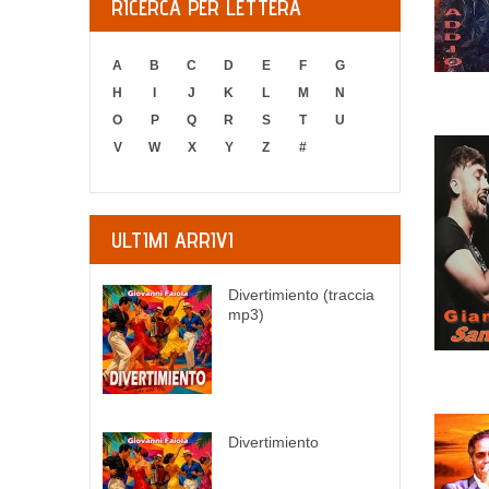
RICERCA PER LETTERA
A
B
C
D
E
F
G
H
I
J
K
L
M
N
O
P
Q
R
S
T
U
V
W
X
Y
Z
#
ULTIMI ARRIVI
Divertimiento (traccia
mp3)
Divertimiento