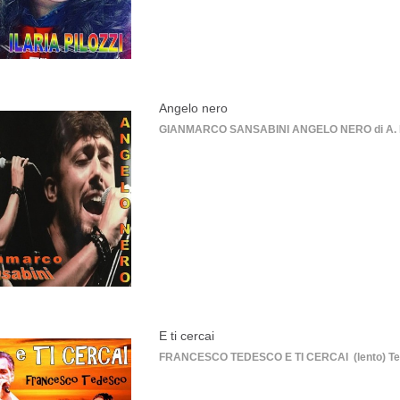
Angelo nero
GIANMARCO SANSABINI ANGELO NERO di A. Fatal
E ti cercai
FRANCESCO TEDESCO E TI CERCAI (lento) Testo d