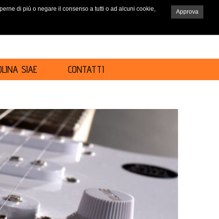
saperne di più o negare il consenso a tutti o ad alcuni cookie,
Approva
RICERCA
LINA SIAE
CONTATTI