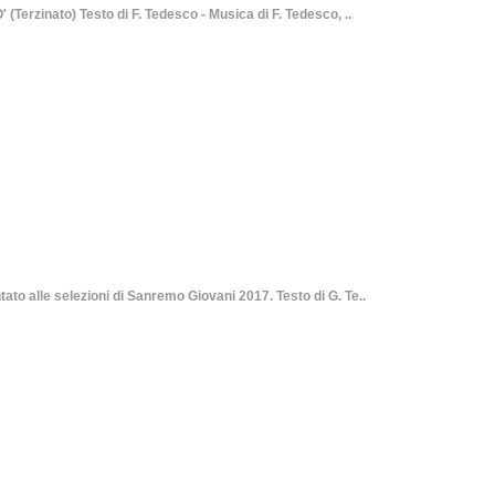
nato) Testo di F. Tedesco - Musica di F. Tedesco, ..
lle selezioni di Sanremo Giovani 2017. Testo di G. Te..