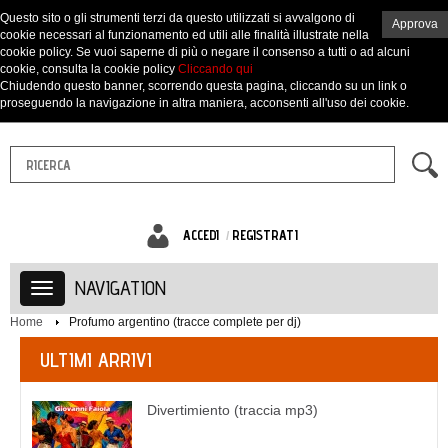
Questo sito o gli strumenti terzi da questo utilizzati si avvalgono di
Approva
cookie necessari al funzionamento ed utili alle finalità illustrate nella
cookie policy. Se vuoi saperne di più o negare il consenso a tutti o ad alcuni
cookie, consulta la cookie policy
Cliccando qui
Chiudendo questo banner, scorrendo questa pagina, cliccando su un link o
proseguendo la navigazione in altra maniera, acconsenti all'uso dei cookie.
ACCEDI
REGISTRATI
NAVIGATION
Home
Profumo argentino (tracce complete per dj)
ULTIMI ARRIVI
Divertimiento (traccia mp3)