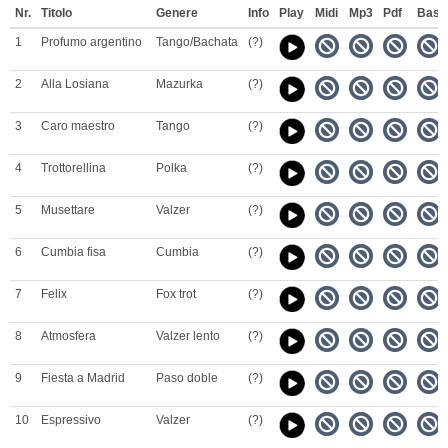
Nr.
Titolo
Genere
Info
Play
Midi
Mp3
Pdf
Base
1
Profumo argentino
Tango/Bachata
(?)
2
Alla Losiana
Mazurka
(?)
3
Caro maestro
Tango
(?)
4
Trottorellina
Polka
(?)
5
Musettare
Valzer
(?)
6
Cumbia fisa
Cumbia
(?)
7
Felix
Fox trot
(?)
8
Atmosfera
Valzer lento
(?)
9
Fiesta a Madrid
Paso doble
(?)
10
Espressivo
Valzer
(?)