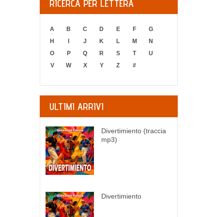
RICERCA PER LETTERA
A
B
C
D
E
F
G
H
I
J
K
L
M
N
O
P
Q
R
S
T
U
V
W
X
Y
Z
#
ULTIMI ARRIVI
Divertimiento (traccia
mp3)
Divertimiento