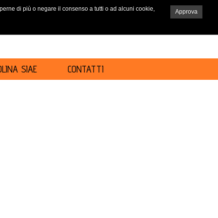
saperne di più o negare il consenso a tutti o ad alcuni cookie,
Approva
RICERCA
LINA SIAE
CONTATTI