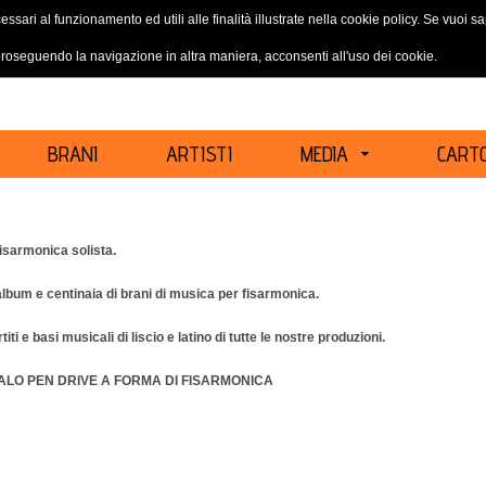
essari al funzionamento ed utili alle finalità illustrate nella cookie policy. Se vuoi 
ACCEDI
REGISTRATI
oseguendo la navigazione in altra maniera, acconsenti all'uso dei cookie.
BRANI
ARTISTI
MEDIA
CARTO
fisarmonica solista.
album e centinaia di brani di musica per fisarmonica.
titi e basi musicali di liscio e latino di tutte le nostre produzioni.
ALO PEN DRIVE A FORMA DI FISARMONICA