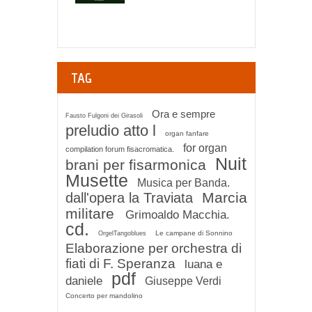
TAG
Ora e sempre
Fausto Fulgoni dei Girasoli
preludio atto l
organ fanfare
for organ
compilation forum fisacromatica.
Nuit
brani per fisarmonica
Musette
Musica per Banda.
Marcia
dall'opera la Traviata
militare
Grimoaldo Macchia.
cd.
Le campane di Sonnino
OrgelTangoblues
Elaborazione per orchestra di
fiati di F. Speranza
luana e
pdf
daniele
Giuseppe Verdi
Concerto per mandolino