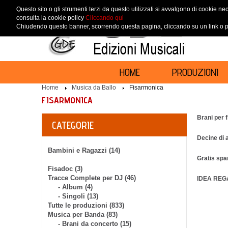
Questo sito o gli strumenti terzi da questo utilizzati si avvalgono di cookie nec
consulta la cookie policy
Cliccando qui
Chiudendo questo banner, scorrendo questa pagina, cliccando su un link o pr
HOME
PRODUZIONI
Home
Musica da Ballo
Fisarmonica
FISARMONICA
Brani per 
CATEGORIE
Decine di 
Bambini e Ragazzi (14)
Gratis spar
Fisadoc (3)
Tracce Complete per DJ (46)
IDEA REG
- Album (4)
- Singoli (13)
Tutte le produzioni (833)
Musica per Banda (83)
- Brani da concerto (15)