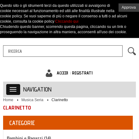
Questo sito o gli strumenti terzi da questo utilizzati si avvalgono di
Approva
cookie necessari al funzionamento ed utili alle finalità illustrate nella
cookie policy. Se vuoi saperne di più o negare il consenso a tutti o ad alcuni
cookie, consulta la cookie policy
Cliccando qui
Chiudendo questo banner, scorrendo questa pagina, cliccando su un link o
proseguendo la navigazione in altra maniera, acconsenti all'uso dei cookie.
ACCEDI
REGISTRATI
NAVIGATION
Home
Musica Seria
Clarinetto
CLARINETTO
CATEGORIE
Bambini e Ragazzi (14)