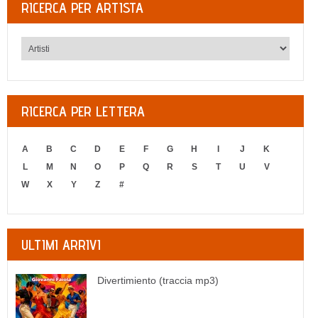
RICERCA PER ARTISTA
RICERCA PER LETTERA
A
B
C
D
E
F
G
H
I
J
K
L
M
N
O
P
Q
R
S
T
U
V
W
X
Y
Z
#
ULTIMI ARRIVI
Divertimiento (traccia mp3)