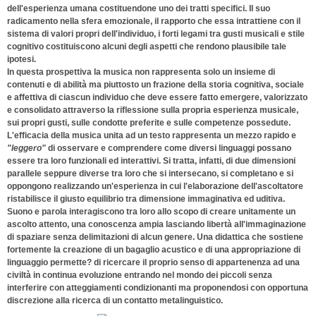
dell'esperienza umana costituendone uno dei tratti specifici. Il suo
radicamento nella sfera emozionale, il rapporto che essa intrattiene con il
sistema di valori propri dell'individuo, i forti legami tra gusti musicali e stile
cognitivo costituiscono alcuni degli aspetti che rendono plausibile tale
ipotesi.
In questa prospettiva la musica non rappresenta solo un insieme di
contenuti e di abilità ma piuttosto un frazione della storia cognitiva, sociale
e affettiva di ciascun individuo che deve essere fatto emergere, valorizzato
e consolidato attraverso la riflessione sulla propria esperienza musicale,
sui propri gusti, sulle condotte preferite e sulle competenze possedute.
L'efficacia della musica unita ad un testo rappresenta un mezzo rapido e
"leggero"
di osservare e comprendere come diversi linguaggi possano
essere tra loro funzionali ed interattivi. Si tratta, infatti, di due dimensioni
parallele seppure diverse tra loro che si intersecano, si completano e si
oppongono realizzando un'esperienza in cui l'elaborazione dell'ascoltatore
ristabilisce il giusto equilibrio tra dimensione immaginativa ed uditiva.
Suono e parola interagiscono tra loro allo scopo di creare unitamente un
ascolto attento, una conoscenza ampia lasciando libertà all'immaginazione
di spaziare senza delimitazioni di alcun genere. Una didattica che sostiene
fortemente la creazione di un bagaglio acustico e di una appropriazione di
linguaggio permette? di ricercare il proprio senso di appartenenza ad una
civiltà in continua evoluzione entrando nel mondo dei piccoli senza
interferire con atteggiamenti condizionanti ma proponendosi con opportuna
discrezione alla ricerca di un contatto metalinguistico.