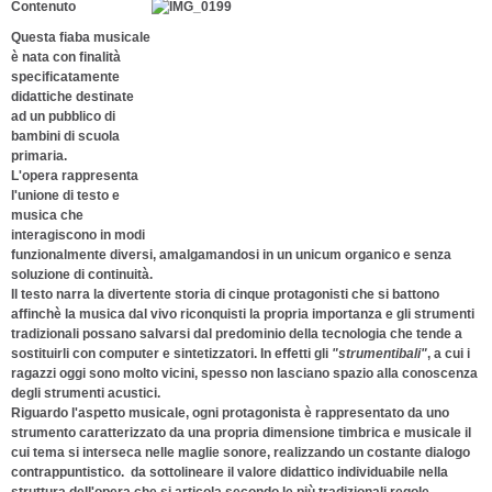
Contenuto
Questa fiaba musicale
è nata con finalità
specificatamente
didattiche destinate
ad un pubblico di
bambini di scuola
primaria.
L'opera rappresenta
l'unione di testo e
musica che
interagiscono in modi
funzionalmente diversi, amalgamandosi in un unicum organico e senza
soluzione di continuità.
Il testo narra la divertente storia di cinque protagonisti che si battono
affinchè la musica dal vivo riconquisti la propria importanza e gli strumenti
tradizionali possano salvarsi dal predominio della tecnologia che tende a
sostituirli con computer e sintetizzatori. In effetti gli
"strumentibali"
, a cui i
ragazzi oggi sono molto vicini, spesso non lasciano spazio alla conoscenza
degli strumenti acustici.
Riguardo l'aspetto musicale, ogni protagonista è rappresentato da uno
strumento caratterizzato da una propria dimensione timbrica e musicale il
cui tema si interseca nelle maglie sonore, realizzando un costante dialogo
contrappuntistico. da sottolineare il valore didattico individuabile nella