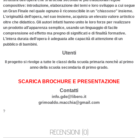
struttura dell'opera che si articola secondo le più tradizionali regole
compositive: introduzione, elaborazione dei temi e loro sviluppo a cui segue
un Gran Finale nel quale ognuno è riconoscibile in un
"chiassoso"
insieme.
L'originalità dell'opera, nel suo insieme, acquista un elevato valore artistico
oltre che didattico. Gli autori infatti hanno unito le loro forze per realizzare
un prodotto all'apparenza semplice, usando un linguaggio di facile
comprensione ed effetto ma pregno di significati e di finalità formative.
L'intera durata dell'opera è adeguata alle capacità di attenzione di un
pubblico di bambini.
Utenti
Il progetto si rivolge a tutte le classi della scuola primaria nonchè al primo
anno della scuola secondaria di primo grado.
SCARICA BROCHURE E PRESENTAZIONE
Contatti
info.gde@libero.it
grimoaldo.macchia@gmail.com
?
RECENSIONI (0)