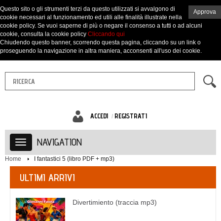
Questo sito o gli strumenti terzi da questo utilizzati si avvalgono di
Approva
cookie necessari al funzionamento ed utili alle finalità illustrate nella
cookie policy. Se vuoi saperne di più o negare il consenso a tutti o ad alcuni
cookie, consulta la cookie policy
Cliccando qui
Chiudendo questo banner, scorrendo questa pagina, cliccando su un link o
proseguendo la navigazione in altra maniera, acconsenti all'uso dei cookie.
ACCEDI
REGISTRATI
NAVIGATION
Home
I fantastici 5 (libro PDF + mp3)
ULTIMI ARRIVI
Divertimiento (traccia mp3)