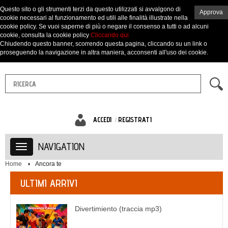
Questo sito o gli strumenti terzi da questo utilizzati si avvalgono di
Approva
cookie necessari al funzionamento ed utili alle finalità illustrate nella
cookie policy. Se vuoi saperne di più o negare il consenso a tutti o ad alcuni
cookie, consulta la cookie policy
Cliccando qui
Chiudendo questo banner, scorrendo questa pagina, cliccando su un link o
proseguendo la navigazione in altra maniera, acconsenti all'uso dei cookie.
ACCEDI
REGISTRATI
NAVIGATION
Home
Ancora te
ULTIMI ARRIVI
Divertimiento (traccia mp3)