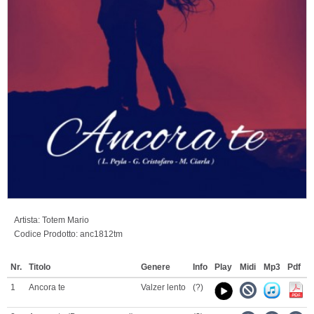
Artista:
Totem Mario
Codice Prodotto:
anc1812tm
Nr.
Titolo
Genere
Info
Play
Midi
Mp3
Pdf
1
Ancora te
Valzer lento
(?)