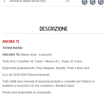
2
Ancora te (Base senza cori)
(?)
DESCRIZIONE
ANCORA TE
TOTEM MARIO
ANCORA TE
(Valzer lento - Canzone)
Testo di G. Cristofaro, M. Ciarla / Musica di L. Peyla, M. Ciarla
Disponibili gratuitamente: Play integrale, Spartito, Testo e Basi mp3
(c) e (p) 2018 GDE Edizioni Musicali
Tutti i diritti sono riservati (Il downoad gratuito è consetito per l'utilizzo in
pubblico a musicisti e Dj che compilano i Borderò Siae).
Presto sarà disponibile la coreografia.