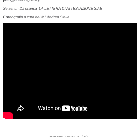
(info@edizionigde.it ).
Se sei un DJ scarica
LA LETTERA DI ATTESTAZIONE SIAE
Coreografia a cura del M° Andrea Stella