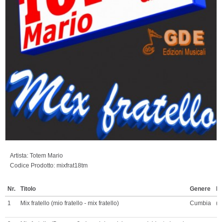
Artista:
Totem Mario
Codice Prodotto:
mixfrat18tm
Nr.
Titolo
Genere
In
1
Mix fratello (mio fratello - mix fratello)
Cumbia
(?