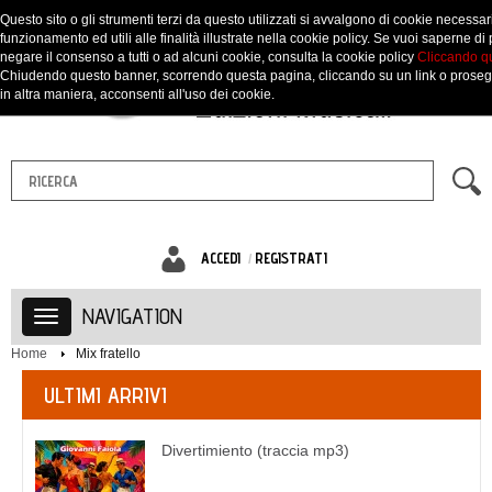
Questo sito o gli strumenti terzi da questo utilizzati si avvalgono di cookie necessari
funzionamento ed utili alle finalità illustrate nella cookie policy. Se vuoi saperne di 
negare il consenso a tutti o ad alcuni cookie, consulta la cookie policy
Cliccando q
Chiudendo questo banner, scorrendo questa pagina, cliccando su un link o prose
in altra maniera, acconsenti all'uso dei cookie.
ACCEDI
REGISTRATI
NAVIGATION
Home
Mix fratello
ULTIMI ARRIVI
Divertimiento (traccia mp3)