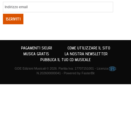
ISCRIVITI
PAGAMENTI SICURI
COME UTILIZZARE IL SITO
MUSICA GRATIS
LA NOSTRA NEWSLETTER
PUBBLICA IL TUO CD MUSICALE
GDE Edizioni Musicali
© 2026. Partita Iva: 17707151001 - Licenza
:
N.202600000041 - Powered by
FasterBit