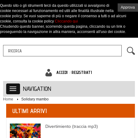
Questo sito o gli strumenti terzi da questo utilizzati si avvalgono di
Approva
cookie necessari al funzionamento ed utili alle finalità illustrate nella
cookie policy. Se vuoi saperne di più o negare il consenso a tutti o ad alcuni
cookie, consulta la cookie policy
Cliccando qui
Chiudendo questo banner, scorrendo questa pagina, cliccando su un link o
proseguendo la navigazione in altra maniera, acconsenti all'uso dei cookie.
ACCEDI
REGISTRATI
NAVIGATION
Home
Solidary mambo
ULTIMI ARRIVI
Divertimiento (traccia mp3)