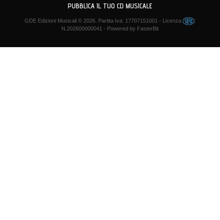
PUBBLICA IL TUO CD MUSICALE
GDE Edizioni Musicali
© 2026. Partita Iva: 17707151001 - Licenza
:
N.202600000041 - Powered by
FasterBit