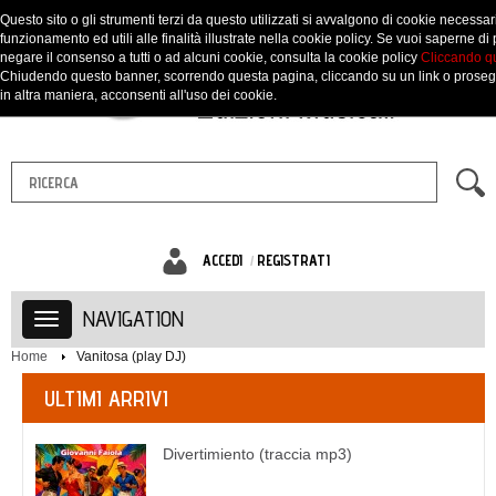
Questo sito o gli strumenti terzi da questo utilizzati si avvalgono di cookie necessari
funzionamento ed utili alle finalità illustrate nella cookie policy. Se vuoi saperne di 
negare il consenso a tutti o ad alcuni cookie, consulta la cookie policy
Cliccando q
Chiudendo questo banner, scorrendo questa pagina, cliccando su un link o prose
in altra maniera, acconsenti all'uso dei cookie.
ACCEDI
REGISTRATI
NAVIGATION
Home
Vanitosa (play DJ)
ULTIMI ARRIVI
Divertimiento (traccia mp3)