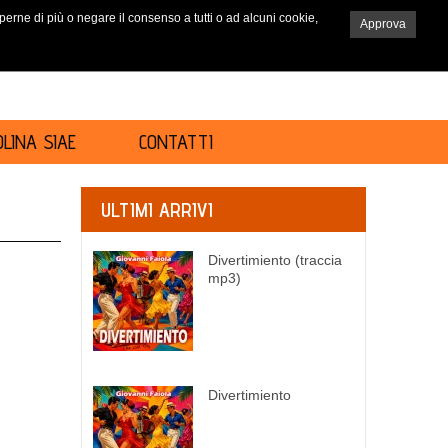
saperne di più o negare il consenso a tutti o ad alcuni cookie,
Approva
RICERCA
LINA SIAE
CONTATTI
ULTIMI ARRIVI
Divertimiento (traccia
mp3)
Divertimiento