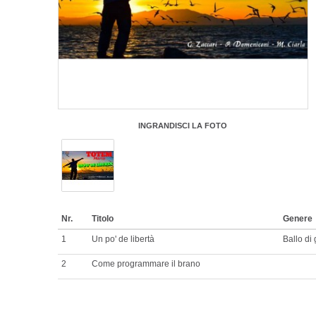
INGRANDISCI LA FOTO
Nr.
Titolo
Genere
1
Un po' de libertà
Ballo di
2
Come programmare il brano