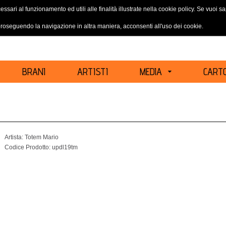
essari al funzionamento ed utili alle finalità illustrate nella cookie policy. Se vuoi 
ACCEDI
REGISTRATI
oseguendo la navigazione in altra maniera, acconsenti all'uso dei cookie.
BRANI
ARTISTI
MEDIA
CARTO
Artista:
Totem Mario
Codice Prodotto:
updl19tm