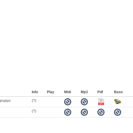
Info
Play
Midi
Mp3
Pdf
Base
 gruppo
(?)
(?)