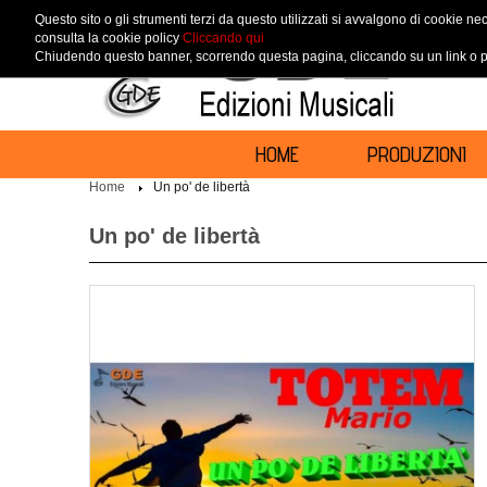
Questo sito o gli strumenti terzi da questo utilizzati si avvalgono di cookie nec
consulta la cookie policy
Cliccando qui
Chiudendo questo banner, scorrendo questa pagina, cliccando su un link o pr
HOME
PRODUZIONI
Home
Un po' de libertà
Un po' de libertà