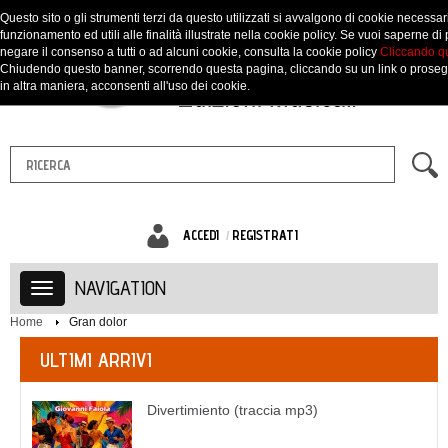
Questo sito o gli strumenti terzi da questo utilizzati si avvalgono di cookie necessari
funzionamento ed utili alle finalità illustrate nella cookie policy. Se vuoi saperne di 
negare il consenso a tutti o ad alcuni cookie, consulta la cookie policy
Cliccando q
Chiudendo questo banner, scorrendo questa pagina, cliccando su un link o prose
in altra maniera, acconsenti all'uso dei cookie.
ACCEDI
REGISTRATI
NAVIGATION
Home
Gran dolor
ULTIMI ARRIVI
Divertimiento (traccia mp3)