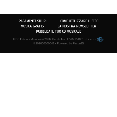
PAGAMENTI SICURI
COME UTILIZZARE IL SITO
MUSICA GRATIS
LA NOSTRA NEWSLETTER
PUBBLICA IL TUO CD MUSICALE
GDE Edizioni Musicali
© 2026. Partita Iva: 17707151001 - Licenza
:
N.202600000041 - Powered by
FasterBit