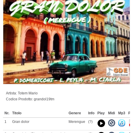
Artista:
Totem Mario
Codice Prodotto:
grandol19tm
Nr.
Titolo
Genere
Info
Play
Midi
Mp3
Pd
1
Gran dolor
Merengue
(?)