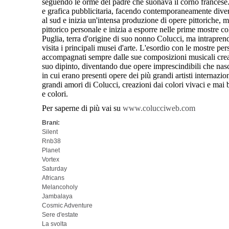
seguendo le orme del padre che suonava il corno francese.
e grafica pubblicitaria, facendo contemporaneamente diver
al sud e inizia un'intensa produzione di opere pittoriche, 
pittorico personale e inizia a esporre nelle prime mostre col
Puglia, terra d'origine di suo nonno Colucci, ma intraprend
visita i principali musei d'arte. L'esordio con le mostre pe
accompagnati sempre dalle sue composizioni musicali create
suo dipinto, diventando due opere imprescindibili che nas
in cui erano presenti opere dei più grandi artisti internazio
grandi amori di Colucci, creazioni dai colori vivaci e mai 
e colori.
Per saperne di più vai su
www.colucciweb.com
Brani:
Silent
Rnb38
Planet
Vortex
Saturday
Africans
Melancoholy
Jambalaya
Cosmic Adventure
Sere d'estate
La svolta