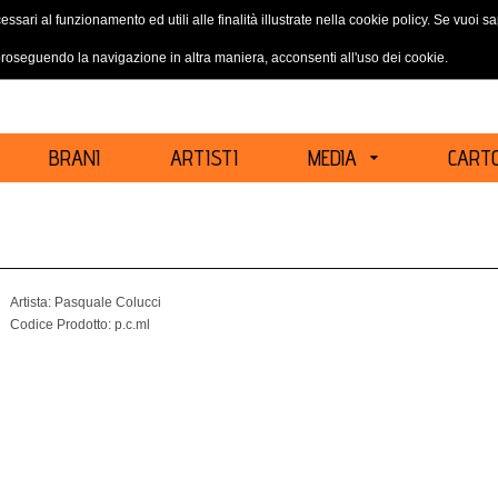
essari al funzionamento ed utili alle finalità illustrate nella cookie policy. Se vuoi 
ACCEDI
REGISTRATI
oseguendo la navigazione in altra maniera, acconsenti all'uso dei cookie.
BRANI
ARTISTI
MEDIA
CARTO
Artista:
Pasquale Colucci
Codice Prodotto:
p.c.ml