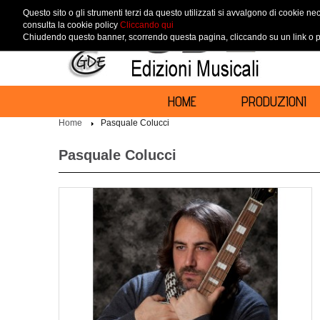
Questo sito o gli strumenti terzi da questo utilizzati si avvalgono di cookie nec
consulta la cookie policy
Cliccando qui
Chiudendo questo banner, scorrendo questa pagina, cliccando su un link o pr
HOME
PRODUZIONI
Home
Pasquale Colucci
Pasquale Colucci