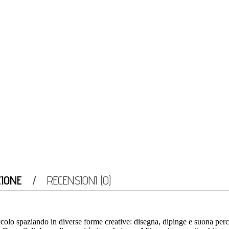
ZIONE
RECENSIONI (0)
colo spaziando in diverse forme creative: disegna, dipinge e suona perc