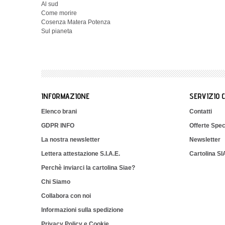
Al sud
Come morire
Cosenza Matera Potenza
Sul pianeta
INFORMAZIONE
SERVIZIO 
Elenco brani
Contatti
GDPR INFO
Offerte Spec
La nostra newsletter
Newsletter
Lettera attestazione S.I.A.E.
Cartolina S
Perchè inviarci la cartolina Siae?
Chi Siamo
Collabora con noi
Informazioni sulla spedizione
Privacy Policy e Cookie