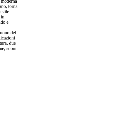
ra moderna
ano, torna
 stile
 in
ndo e
suono del
licazioni
atura, due
rme, suoni