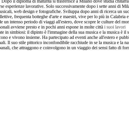
 Dopo il diploma di maturità si trasferisce a Milano dove studia chitar
se esperienze lavorative. Solo successivamente dopo i sette anni di Mil
musicali, web design e fotografiche. Sviluppa dopo anni di ricerca un suo
lettive, frequenta botteghe d'arte e maestri, vive per lo più in Calabria e
e un intenso periodo di viaggi all'estero, dove scopre le culture del mo
rsonali avviene presto e in pochi anni espone in molte città
i suoi lavori
 in simbiosi: il dipinto è l'immagine della sua musica e la musica è il 
cono e vivono insieme. Ha partecipato ad eventi anche all'estero e pubb
nali. Il suo stile pittorico inconfondibile racchiude in se la musica e la n
banali, che attraggono e coinvolgono in un viaggio dei sensi fatto di fo