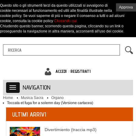
Questo sito o gli strumenti terzi da questo utilizzati si avvalgono di
Approva
cookie necessari al funzionamento ed utili alle finalità illustrate nella
cookie policy. Se vuoi saperne di più o negare il consenso a tutti o ad alcuni
cookie, consulta la cookie policy
Cliccando qui
Chiudendo questo banner, scorrendo questa pagina, cliccando su un link o
proseguendo la navigazione in altra maniera, acconsenti all'uso dei cookie.
ACCEDI
REGISTRATI
NAVIGATION
Home
Musica Sacra
Organo
Toccata et fuga for a solemn day (Versione cartacea)
ULTIMI ARRIVI
Divertimiento (traccia mp3)