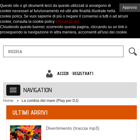
Questo sito o gli strumenti terzi da questo utilizzati si avvalgono di
Approva
cookie necessari al funzionamento ed utili alle finalità illustrate nella
cookie policy. Se vuoi saperne di più o negare il consenso a tutti o ad alcuni
cookie, consulta la cookie policy
Cliccando qui
Chiudendo questo banner, scorrendo questa pagina, cliccando su un link o
proseguendo la navigazione in altra maniera, acconsenti all'uso dei cookie.
ACCEDI
REGISTRATI
NAVIGATION
Home
La cumbia del mare (Play per DJ)
ULTIMI ARRIVI
Divertimiento (traccia mp3)