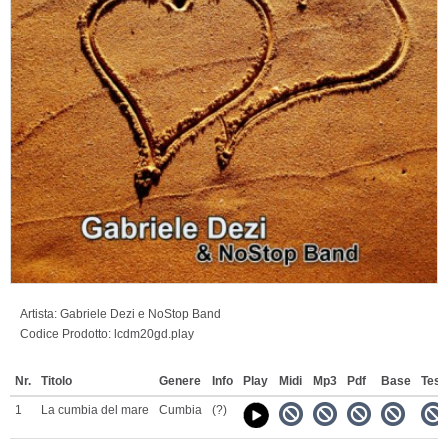
Artista:
Gabriele Dezi e NoStop Band
Codice Prodotto:
lcdm20gd.play
Nr.
Titolo
Genere
Info
Play
Midi
Mp3
Pdf
Base
Testi
1
La cumbia del mare
Cumbia
(?)