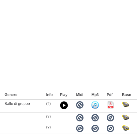
Genere
Info
Play
Midi
Mp3
Pdf
Base
Ballo di gruppo
(?)
(?)
(?)