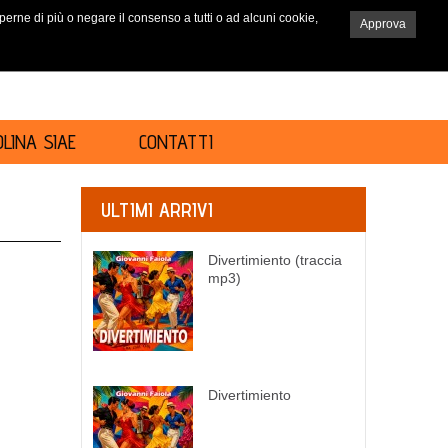
saperne di più o negare il consenso a tutti o ad alcuni cookie,
Approva
RICERCA
LINA SIAE
CONTATTI
ULTIMI ARRIVI
Divertimiento (traccia
mp3)
Divertimiento