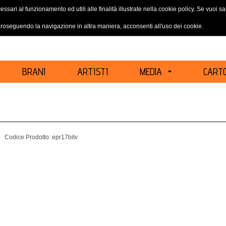
essari al funzionamento ed utili alle finalità illustrate nella cookie policy. Se vuoi 
ACCEDI
REGISTRATI
oseguendo la navigazione in altra maniera, acconsenti all'uso dei cookie.
BRANI
ARTISTI
MEDIA
CARTO
Codice Prodotto:
epr17bitv