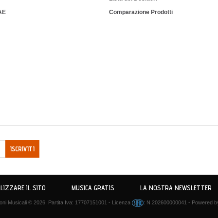
IAE
Comparazione Prodotti
ISCRIVITI
LIZZARE IL SITO
MUSICA GRATIS
LA NOSTRA NEWSLETTER
ni Musicali
© 2026. Partita Iva: 17707151001 - Licenza
: N.202600000041 - Powered 