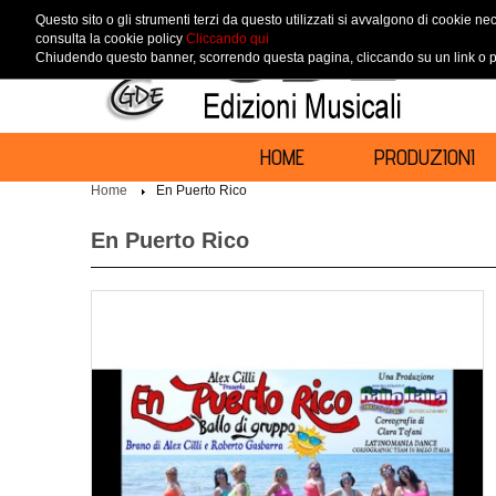
Questo sito o gli strumenti terzi da questo utilizzati si avvalgono di cookie nec
consulta la cookie policy
Cliccando qui
Chiudendo questo banner, scorrendo questa pagina, cliccando su un link o pr
HOME
PRODUZIONI
Home
En Puerto Rico
En Puerto Rico