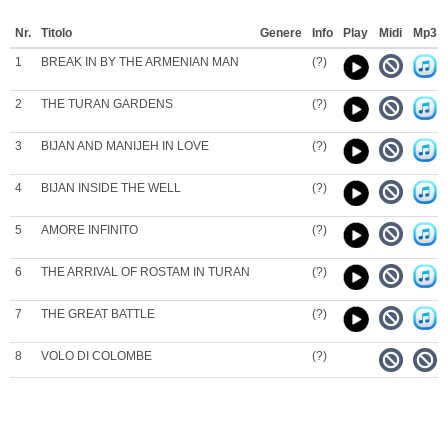
Nr.
Titolo
Genere
Info
Play
Midi
Mp3
1
BREAK IN BY THE ARMENIAN MAN
(?)
2
THE TURAN GARDENS
(?)
3
BIJAN AND MANIJEH IN LOVE
(?)
4
BIJAN INSIDE THE WELL
(?)
5
AMORE INFINITO
(?)
6
THE ARRIVAL OF ROSTAM IN TURAN
(?)
7
THE GREAT BATTLE
(?)
8
VOLO DI COLOMBE
(?)