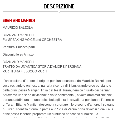
DESCRIZIONE
BIJAN AND MANIJEH
MAURIZIO BALZOLA
BIJAN AND MANIJEH
For SPEAKING VOICE and ORCHESTRA
Partitura + blocco parti
Disponibile su Amazon
BIJAN AND MANIJEH
TRATTO DA UN'ANTICA STORIA D'AMORE PERSIANA
PARTITURA + BLOCCO PARTI
.......
L’antica storia d’amore di origine persiana musicata da Maurizio Balzola per
voce recitante e orchestra, narra la vicenda di Bijan, grande eroe persiano e
della principessa Manijeh, figlia del Re di Turan, nemico giurato dei persiani.
Attraverso una serie di vicende a volte sentimentali, a volte drammatiche che
portano addirittura ad una epica battaglia tra la cavalleria persiana e l’esercito
di Turan, Bijan e Manjieh riescono a coronare il loro sogno d’amore. Il sovrano
di Turan, sconfitto ritorna in patria e lo Scia di Persia dona favolosi gioielli alla
principessa facendo preparare un suntuoso banchetto di nozze. La