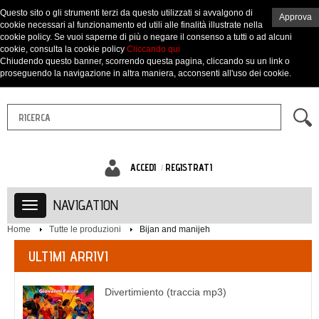
Questo sito o gli strumenti terzi da questo utilizzati si avvalgono di
Approva
cookie necessari al funzionamento ed utili alle finalità illustrate nella
cookie policy. Se vuoi saperne di più o negare il consenso a tutti o ad alcuni
cookie, consulta la cookie policy
Cliccando qui
Chiudendo questo banner, scorrendo questa pagina, cliccando su un link o
proseguendo la navigazione in altra maniera, acconsenti all'uso dei cookie.
ACCEDI
REGISTRATI
NAVIGATION
Home
Tutte le produzioni
Bijan and manijeh
ULTIMI ARRIVI
Divertimiento (traccia mp3)