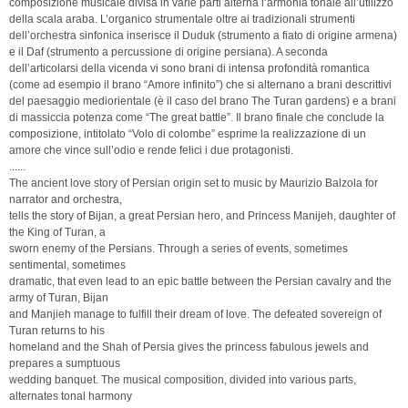
composizione musicale divisa in varie parti alterna l’armonia tonale all’utilizzo
della scala araba. L’organico strumentale oltre ai tradizionali strumenti
dell’orchestra sinfonica inserisce il Duduk (strumento a fiato di origine armena)
e il Daf (strumento a percussione di origine persiana). A seconda
dell’articolarsi della vicenda vi sono brani di intensa profondità romantica
(come ad esempio il brano “Amore infinito”) che si alternano a brani descrittivi
del paesaggio mediorientale (è il caso del brano The Turan gardens) e a brani
di massiccia potenza come “The great battle”. Il brano finale che conclude la
composizione, intitolato “Volo di colombe” esprime la realizzazione di un
amore che vince sull’odio e rende felici i due protagonisti.
......
The ancient love story of Persian origin set to music by Maurizio Balzola for
narrator and orchestra,
tells the story of Bijan, a great Persian hero, and Princess Manijeh, daughter of
the King of Turan, a
sworn enemy of the Persians. Through a series of events, sometimes
sentimental, sometimes
dramatic, that even lead to an epic battle between the Persian cavalry and the
army of Turan, Bijan
and Manjieh manage to fulfill their dream of love. The defeated sovereign of
Turan returns to his
homeland and the Shah of Persia gives the princess fabulous jewels and
prepares a sumptuous
wedding banquet. The musical composition, divided into various parts,
alternates tonal harmony