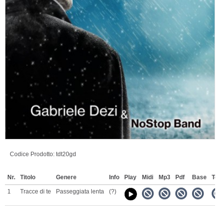
Codice Prodotto:
tdt20gd
Nr.
Titolo
Genere
Info
Play
Midi
Mp3
Pdf
Base
Tes
1
Tracce di te
Passeggiata lenta
(?)