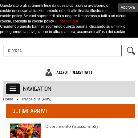
Questo sito o gli strumenti terzi da questo utilizzati si avvalgono di
Approva
cookie necessari al funzionamento ed utili alle finalità illustrate nella
cookie policy. Se vuoi saperne di più o negare il consenso a tutti o ad alcuni
cookie, consulta la cookie policy
Cliccando qui
Chiudendo questo banner, scorrendo questa pagina, cliccando su un link o
proseguendo la navigazione in altra maniera, acconsenti all'uso dei cookie.
ACCEDI
REGISTRATI
NAVIGATION
Home
Tracce di te (Play)
ULTIMI ARRIVI
Divertimiento (traccia mp3)