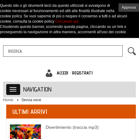
Questo sito o gli strumenti terzi da questo utilizzati si avvalgono di
Approva
cookie necessari al funzionamento ed utili alle finalità illustrate nella
cookie policy. Se vuoi saperne di più o negare il consenso a tutti o ad alcuni
cookie, consulta la cookie policy
Cliccando qui
Chiudendo questo banner, scorrendo questa pagina, cliccando su un link o
proseguendo la navigazione in altra maniera, acconsenti all'uso dei cookie.
ACCEDI
REGISTRATI
NAVIGATION
Home
Senza voce
ULTIMI ARRIVI
Divertimiento (traccia mp3)