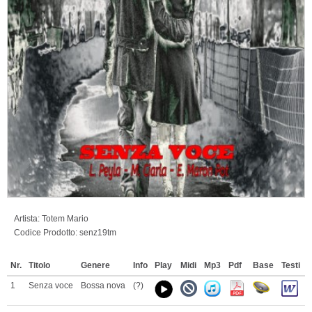
Artista:
Totem Mario
Codice Prodotto:
senz19tm
Nr.
Titolo
Genere
Info
Play
Midi
Mp3
Pdf
Base
Testi
1
Senza voce
Bossa nova
(?)