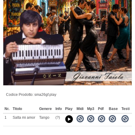
Codice Prodotto:
sma26gf.play
Nr.
Titolo
Genere
Info
Play
Midi
Mp3
Pdf
Base
Testi
1
Salta mi amor
Tango
(?)