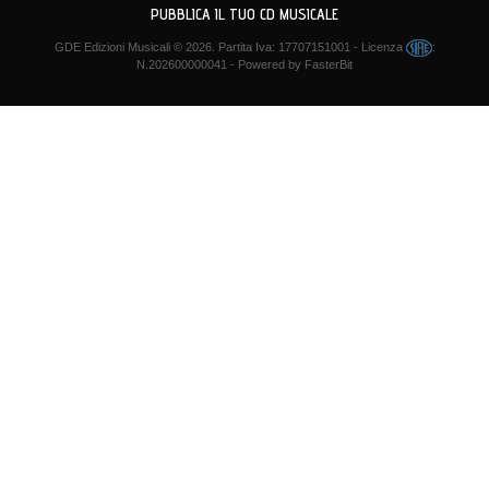
PUBBLICA IL TUO CD MUSICALE
GDE Edizioni Musicali
© 2026. Partita Iva: 17707151001 - Licenza
:
N.202600000041 - Powered by
FasterBit