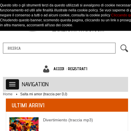
Questo sito o gli strumenti terzi da questo utilizzati si avvalgono di cookie necessari
funzionamento ed utili alle finalità illustrate nella cookie policy. Se vuoi saperne di 
negare il consenso a tutti o ad alcuni cookie, consulta la cookie policy
Cliccando q
Chiudendo questo banner, scorrendo questa pagina, cliccando su un link o prose
in altra maniera, acconsenti all'uso dei cookie.
ACCEDI
REGISTRATI
NAVIGATION
Home
Salta mi amor (traccia per DJ)
ULTIMI ARRIVI
Divertimiento (traccia mp3)