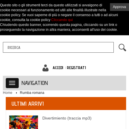
Questo sito o gli strumenti terzi da questo utilizzati si avvalgono di
Approva
cookie necessari al funzionamento ed utili alle finalità illustrate nella
cookie policy. Se vuoi saperne di più o negare il consenso a tutti o ad alcuni
cookie, consulta la cookie policy
Cliccando qui
Chiudendo questo banner, scorrendo questa pagina, cliccando su un link o
proseguendo la navigazione in altra maniera, acconsenti all'uso dei cookie.
ACCEDI
REGISTRATI
NAVIGATION
Home
Rumba romana
ULTIMI ARRIVI
Divertimiento (traccia mp3)