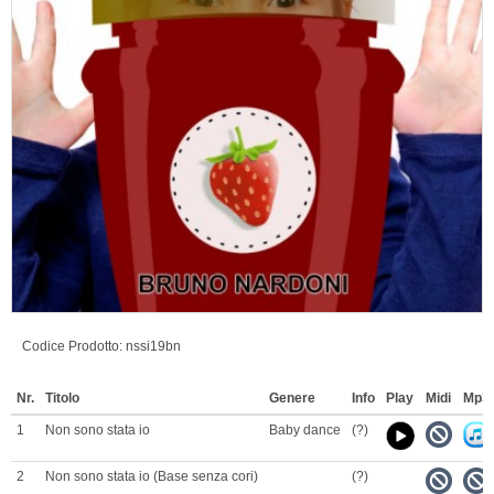
Codice Prodotto:
nssi19bn
Nr.
Titolo
Genere
Info
Play
Midi
Mp3
1
Non sono stata io
Baby dance
(?)
2
Non sono stata io (Base senza cori)
(?)