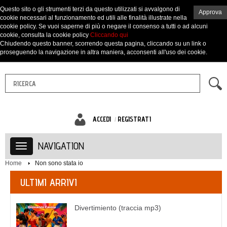
Questo sito o gli strumenti terzi da questo utilizzati si avvalgono di
Approva
cookie necessari al funzionamento ed utili alle finalità illustrate nella
cookie policy. Se vuoi saperne di più o negare il consenso a tutti o ad alcuni
cookie, consulta la cookie policy
Cliccando qui
Chiudendo questo banner, scorrendo questa pagina, cliccando su un link o
proseguendo la navigazione in altra maniera, acconsenti all'uso dei cookie.
ACCEDI
REGISTRATI
NAVIGATION
Home
Non sono stata io
ULTIMI ARRIVI
Divertimiento (traccia mp3)