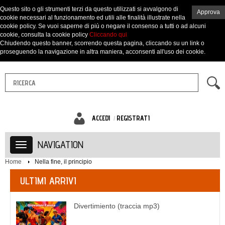
Questo sito o gli strumenti terzi da questo utilizzati si avvalgono di
Approva
cookie necessari al funzionamento ed utili alle finalità illustrate nella
cookie policy. Se vuoi saperne di più o negare il consenso a tutti o ad alcuni
cookie, consulta la cookie policy
Cliccando qui
Chiudendo questo banner, scorrendo questa pagina, cliccando su un link o
proseguendo la navigazione in altra maniera, acconsenti all'uso dei cookie.
ACCEDI
REGISTRATI
NAVIGATION
Home
Nella fine, il principio
ULTIMI ARRIVI
Divertimiento (traccia mp3)