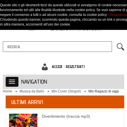
Questo sito o gli strumenti terzi da questo utilizzati si avvalgono di cookie necessari
funzionamento ed utili alle finalità illustrate nella cookie policy. Se vuoi saperne di 
negare il consenso a tutti o ad alcuni cookie, consulta la cookie policy
Cliccando q
Chiudendo questo banner, scorrendo questa pagina, cliccando su un link o prose
in altra maniera, acconsenti all'uso dei cookie.
ACCEDI
REGISTRATI
NAVIGATION
Home
Musica da Ballo
Mix Cover (Singoli)
Mix Ragazzi di oggi
ULTIMI ARRIVI
Divertimiento (traccia mp3)