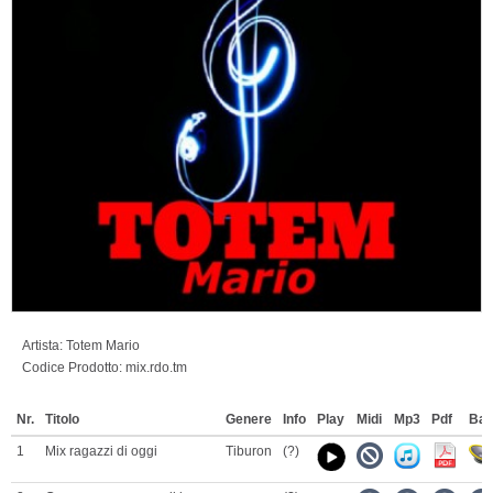
Artista:
Totem Mario
Codice Prodotto:
mix.rdo.tm
Nr.
Titolo
Genere
Info
Play
Midi
Mp3
Pdf
Ba
1
Mix ragazzi di oggi
Tiburon
(?)